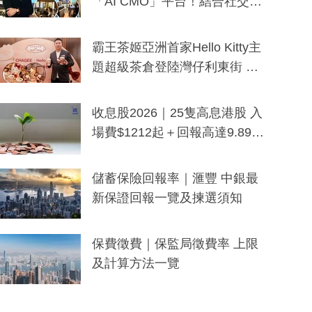
「AI CMO」平台！結合社交聆
聽與廣東話大模型 助中小企數
分鐘生成「貼地」宣傳短片
霸王茶姬亞洲首家Hello Kitty主
題超級茶倉登陸灣仔利東街 推
出首創「伯爵紅茶色」Hello Kitt
y及香港限定特調系列
收息股2026｜25隻高息港股 入
場費$1212起＋回報高達9.89
厘！持續更新
儲蓄保險回報率｜滙豐 中銀最
新保證回報一覽及揀選須知
保費徵費｜保監局徵費率 上限
及計算方法一覽