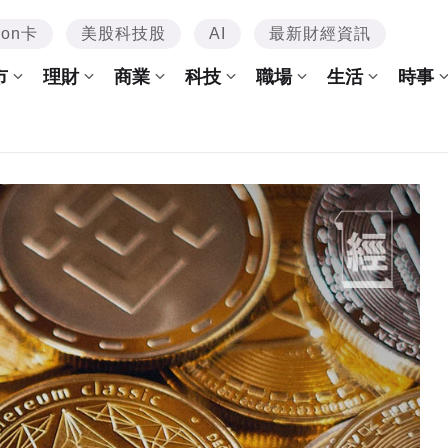
mon卡
美股科技股
AI
最新財經資訊
市
理財
商業
科技
職場
生活
時事