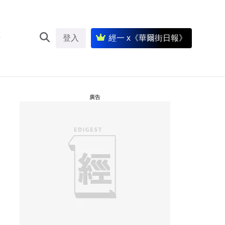
登入
經一 x《華爾街日報》
廣告