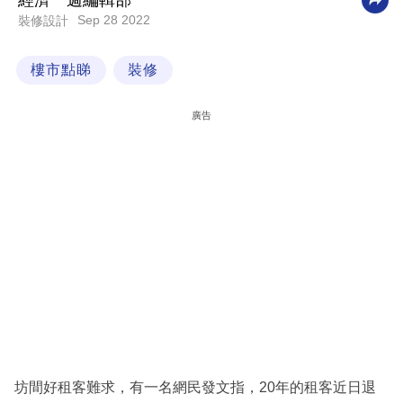
經濟一週編輯部
Sep 28 2022
裝修設計
科
技
樓市點睇
裝修
職
場
廣告
生
活
時
事
專
欄
訂
閱
專
坊間好租客難求，有一名網民發文指，20年的租客近日退
區