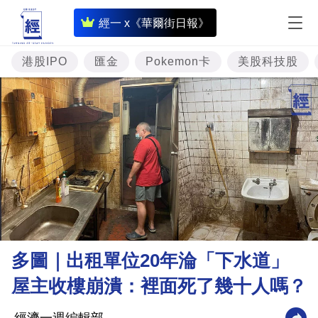
即
經一 x《華爾街日報》
時
財
港股IPO
匯金
Pokemon卡
美股科技股
經
專
題
投
資
樓
市
理
多圖｜出租單位20年淪「下水道」
財
屋主收樓崩潰：裡面死了幾十人嗎？
商
業