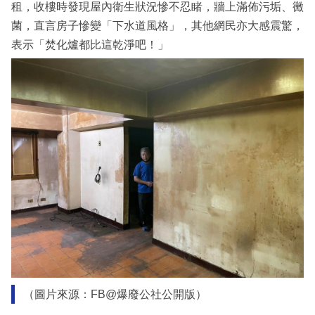
租，收樓時發現屋內衛生狀況慘不忍睹，牆上滿佈污垢、黴
菌，直言房子慘變「下水道風格」，其他網民亦大感震驚，
表示「焚化爐都比這乾淨吧！」
（圖片來源：FB@爆廢公社公開版）