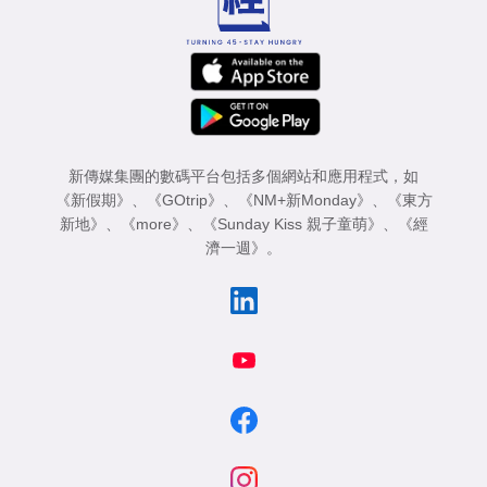
新傳媒集團的數碼平台包括多個網站和應用程式，如
《新假期》
、
《GOtrip》
、
《NM+新Monday》
、
《東方
新地》
、
《more》
、
《Sunday Kiss 親子童萌》
、
《經
濟一週》
。