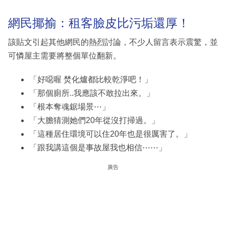
網民揶揄：租客臉皮比污垢還厚！
該貼文引起其他網民的熱烈討論，不少人留言表示震驚，並
可憐屋主需要將整個單位翻新。
「好噁喔 焚化爐都比較乾淨吧！」
「那個廁所..我應該不敢拉出來。」
「根本奪魂鋸場景⋯」
「大膽猜測她們20年從沒打掃過。」
「這種居住環境可以住20年也是很厲害了。」
「跟我講這個是事故屋我也相信⋯⋯」
廣告