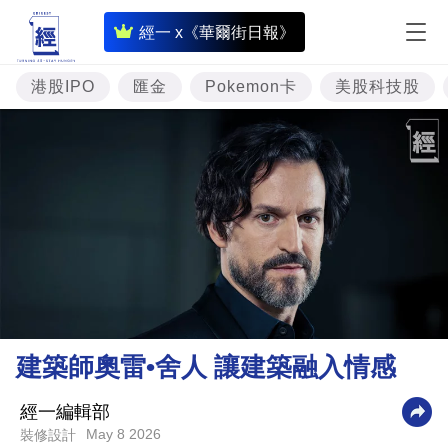
即
經一 x《華爾街日報》
時
財
港股IPO
匯金
Pokemon卡
美股科技股
經
專
題
投
資
樓
市
理
建築師奧雷•舍人 讓建築融入情感
財
商
經一編輯部
May 8 2026
裝修設計
業