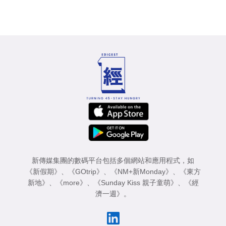
新傳媒集團的數碼平台包括多個網站和應用程式，如
《新假期》
、
《GOtrip》
、
《NM+新Monday》
、
《東方
新地》
、
《more》
、
《Sunday Kiss 親子童萌》
、
《經
濟一週》
。