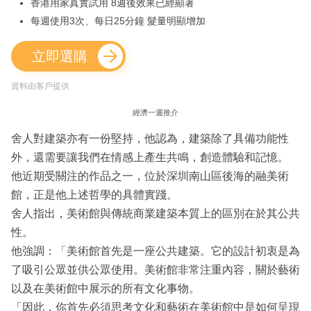
香港用家真實試用 8週後效果已經顯著
每週使用3次、每日25分鐘 髮量明顯增加
立即選購
資料由客戶提供
經濟一週推介
舍人對建築亦有一份堅持，他認為，建築除了具備功能性
外，還需要讓我們在情感上產生共鳴，創造體驗和記憶。
他近期受關注的作品之一，位於深圳南山區後海的融美術
館，正是他上述哲學的具體實踐。
舍人指出，美術館與傳統商業建築本質上的區別在於其公共
性。
他強調：「美術館首先是一座公共建築。它的設計初衷是為
了吸引公眾並供公眾使用。美術館非常注重內容，關於藝術
以及在美術館中展示的所有文化事物。
「因此，你首先必須思考文化和藝術在美術館中是如何呈現