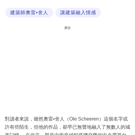
科
建築師奧雷•舍人
讓建築融入情感
技
職
廣告
場
生
活
時
事
專
欄
訂
閱
對讀者來說，雖然奧雷•舍人（Ole Scheeren）這個名字或
專
許有些陌生，但他的作品，卻早已無聲地融入了無數人的城
區