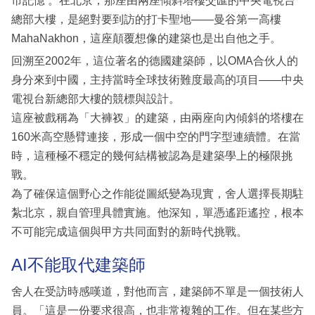
市記憶 。在北京，那座由兩座傾斜塔樓交匯的中央電視台
總部大樓，是絕對要到訪的打卡聖地——曼谷第一高樓
MahaNakhon，這座顛覆想像的建築也是出自他之手。
回溯至2002年，這位著名的德國建築師，以OMA合伙人的
身分來到中國，主持當時全球技術難度最高的項目——中央
電視台新總部大樓的競標與設計。
這座被戲稱為「大褲衩」的建築，由兩座向內傾斜的塔樓在
160米高空懸臂連接，形成一個中空的門字型連續體。在當
時，這種極不穩定的幾何結構被認為是建築學上的極限挑
戰。
為了確保這個野心之作能從圖紙變為現實，舍人選擇長期駐
紮北京，親自管理具體實施。他深知，單憑遙距遙控，根本
不可能完成這個與甲方共同面對的新時代挑戰。
AI不能取代建築師
舍人在受訪時感嘆道，對他而言，建築師不單是一個技術人
員。「這是一份要求很高，也非常複雜的工作。但在某些方