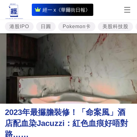
即
經一 x《華爾街日報》
時
財
港股IPO
日圓
Pokemon卡
美股科技股
經
專
題
投
資
樓
市
理
2023年最攞膽裝修！「命案風」酒
財
店配血染Jacuzzi：紅色血痕好唔對
商
路……
業