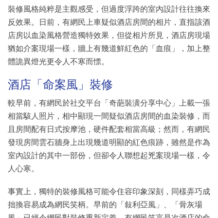
裝修風格純粹是主觀感受，但過度浮跨的室內設計往往換來
反效果。日前，有網民上車疑似酒店房間的相片，直指該酒
店房以血染風格營造獨特效果，但從相片所見，酒店房現場
猶如介案現場一樣，牆上有幾道鮮紅色的「血痕」，加上整
體詭異燈光更令人不寒而慓。
酒店「命案風」裝修
較早前，有網民於社交平台「奇葩裝潢分享中心」上載一張
相當駭人照片，相中顯現一間疑似酒店房間的血染裝修，而
且房間配有日式按摩池，硬件配套相當高級；然而，有網民
發現房間雲石牆身上出現幾道明顯的紅色痕跡，雖然是作為
室內設計的其中一部份，但卻令人聯想起兇案現場一樣，令
人心寒。
事實上，獨特的裝修風格可能令住容印象深刻，同樣弄巧成
拙換容易成為網民笑柄。早前的「敍利亞風」、「骨灰場
風」已經令網民對裝修重新定義。有網民笑言是次酒店的命