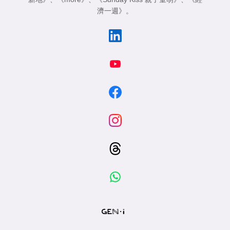
濟一週》
。