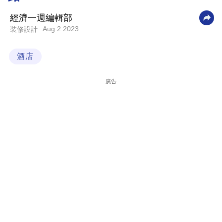
科
經濟一週編輯部
技
Aug 2 2023
裝修設計
職
酒店
場
生
廣告
活
時
事
專
欄
訂
閱
專
區