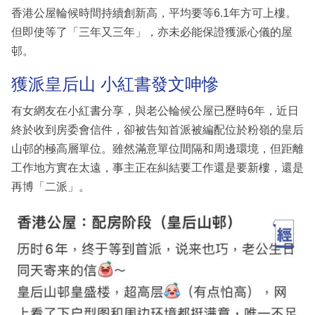
香港公屋輪候時間持續創新高，平均要等6.1年方可上樓。
但即使等了「三年又三年」，亦未必能保證獲派心儀的屋
邨。
獲派皇后山 小紅書發文呻慘
有女網友在小紅書分享，與老公輪候公屋已歷時6年，近日
終於收到房委會信件，卻被告知首派被編配位於粉嶺的皇后
山邨的極高層單位。雖然滿意單位間隔和周邊環境，但距離
工作地方實在太遠，事主正在糾結要工作還是要新樓，還是
再博「二派」。