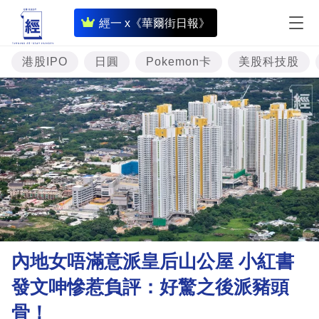
即
經一 x《華爾街日報》
時
財
港股IPO
日圓
Pokemon卡
美股科技股
經
專
題
投
資
樓
市
理
內地女唔滿意派皇后山公屋 小紅書
財
發文呻慘惹負評：好驚之後派豬頭
商
骨！
業