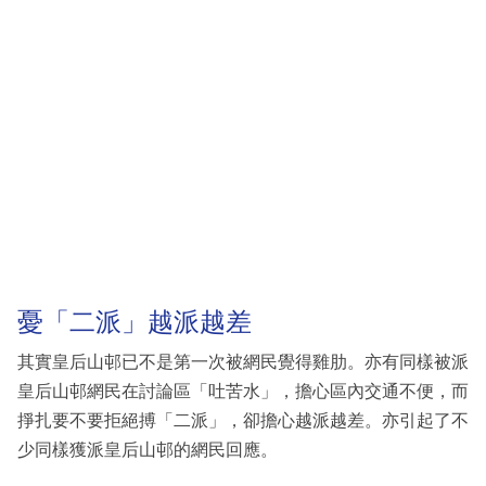
憂「二派」越派越差
其實皇后山邨已不是第一次被網民覺得雞肋。亦有同樣被派
皇后山邨網民在討論區「吐苦水」，擔心區內交通不便，而
掙扎要不要拒絕搏「二派」，卻擔心越派越差。亦引起了不
少同樣獲派皇后山邨的網民回應。