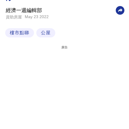
科
經濟一週編輯部
技
May 23 2022
資助房屋
職
樓市點睇
公屋
場
生
廣告
活
時
事
專
欄
訂
閱
專
區