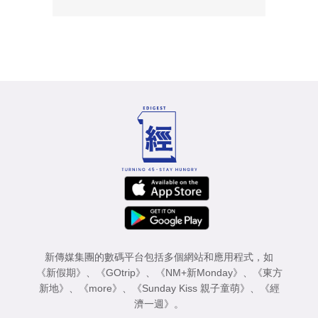
新傳媒集團的數碼平台包括多個網站和應用程式，如
《新假期》
、
《GOtrip》
、
《NM+新Monday》
、
《東方
新地》
、
《more》
、
《Sunday Kiss 親子童萌》
、
《經
濟一週》
。