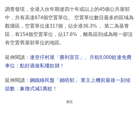
調查發現，全港入伙年期達四十年或以上的45個公共屋邨
中，共有高達874個空置單位。 空置單位數目最多的區域為
觀塘區，空置單位達317個，佔全港36.3% ， 第二為葵青
區，有154個空置單位，佔17.6% ，離島區則成為唯一卻沒
有空置舊屋邨單位的地區。
延伸閱讀：
連登仔村屋「勝利宣言」、月租8,000蚊連免費
車位：點好過做私樓奴隸！
延伸閱讀：
鋼鐵移民盤「鋤唔郁」 業主上機前最後一刻傾
掂數：象徵式減1萬蚊！
廣告