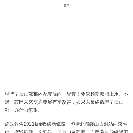
廣告
現時皇后山邨邨內配套簡約，配套主要依賴粉嶺和上水。不
過，該區未來交通發展有望改善，如果以長線觀望皇后山
邨，亦潛力無限。
施政報告2021提到5條新鐵路，包括北環綫由古洞站向東伸
延，接駁羅湖、文錦渡，皇后山至粉嶺。而隨著動的綫過海