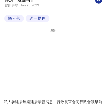
經濟一週編輯部
Jun 23 2023
資助房屋
科
技
懶人包
經一提你
職
場
廣告
生
活
時
事
專
欄
訂
閱
專
私人參建居屋樂建居最新消息！行政長官會同行政會議早前
區