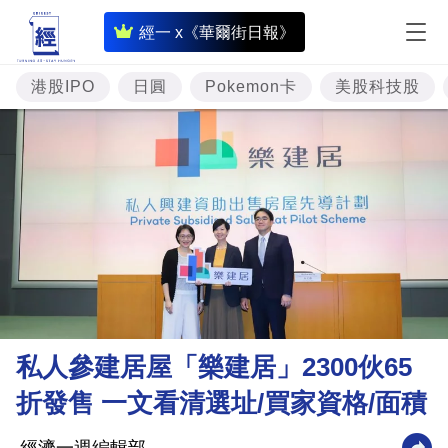
即
經一 x《華爾街日報》
時
財
港股IPO
日圓
Pokemon卡
美股科技股
經
專
題
投
資
樓
市
理
私人參建居屋「樂建居」2300伙65
財
折發售 一文看清選址/買家資格/面積
商
業