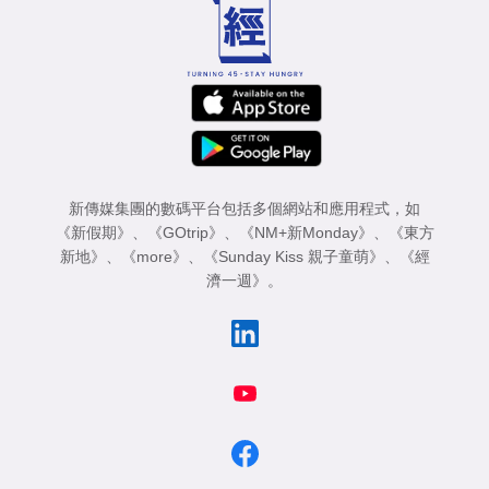
新傳媒集團的數碼平台包括多個網站和應用程式，如
《新假期》
、
《GOtrip》
、
《NM+新Monday》
、
《東方
新地》
、
《more》
、
《Sunday Kiss 親子童萌》
、
《經
濟一週》
。