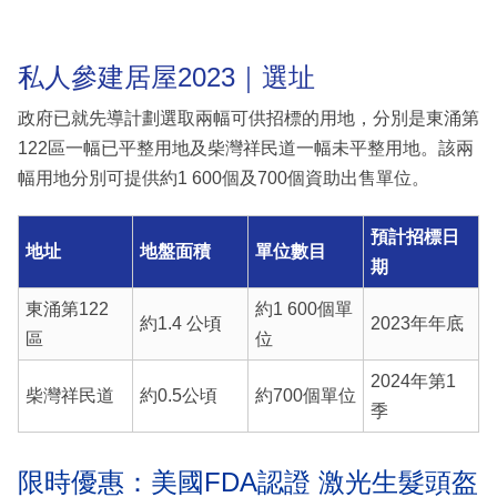
私人參建居屋2023｜選址
政府已就先導計劃選取兩幅可供招標的用地，分別是東涌第
122區一幅已平整用地及柴灣祥民道一幅未平整用地。該兩
幅用地分別可提供約1 600個及700個資助出售單位。
預計招標日
地址
地盤面積
單位數目
期
東涌第122
約1 600個單
約1.4 公頃
2023年年底
區
位
2024年第1
柴灣祥民道
約0.5公頃
約700個單位
季
限時優惠：美國FDA認證 激光生髮頭盔