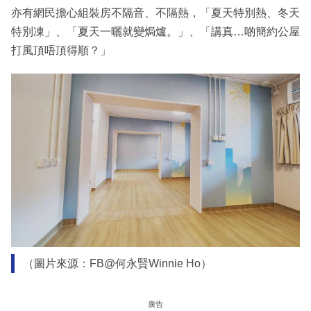
亦有網民擔心組裝房不隔音、不隔熱，「夏天特別熱、冬天
特別凍」、「夏天一曬就變焗爐。」、「講真…啲簡約公屋
打風頂唔頂得順？」
（圖片來源：FB@何永賢Winnie Ho）
廣告