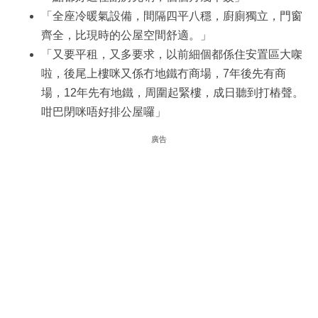
「全座冷暖氣設備，間隔四平八穩，廚廁獨立，門窗
齊全，比現時的公屋空間舒適。」
「又要平租，又多要求，以前細個都係住安置區大㗎
啦，後尾上樓咪又係冇地鐵冇商場，7年後先有商
場，12年先有地鐵，周圍起緊樓，成日聽到打樁聲。
咁巴閉咪唔好排公屋囉」
廣告