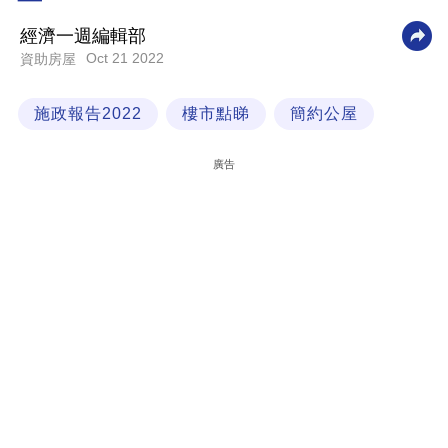
科
經濟一週編輯部
技
Oct 21 2022
資助房屋
職
施政報告2022
樓市點睇
簡約公屋
場
生
廣告
活
時
事
專
欄
訂
閱
專
區