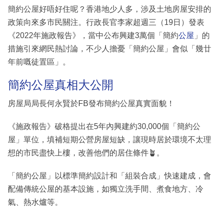
簡約公屋好唔好住呢？香港地少人多，涉及土地房屋安排的
政策向來多市民關注。行政長官李家超週三（19日）發表
《2022年施政報告》，當中公布興建3萬個「簡約
公屋
」的
措施引來網民熱討論，不少人擔憂「簡約公屋」會似「幾廿
年前嘅徒置區」。
簡約公屋真相大公開
房屋局局長何永賢於FB發布簡約公屋真實面貌！
《施政報告》破格提出在5年內興建約30,000個「簡約公
屋」單位，填補短期公營房屋短缺，讓現時居於環境不太理
想的市民盡快上樓，改善他們的居住條件🪴。
「簡約公屋」以標準簡約設計和「組裝合成」快速建成，會
配備傳統公屋的基本設施，如獨立洗手間、煮食地方、冷
氣、熱水爐等。