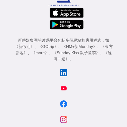
新傳媒集團的數碼平台包括多個網站和應用程式，如
《新假期》
、
《GOtrip》
、
《NM+新Monday》
、
《東方
新地》
、
《more》
、
《Sunday Kiss 親子童萌》
、
《經
濟一週》
。