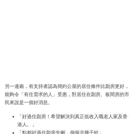
另一邊廂，有支持者認為簡約公屋的居住條件比劏房更好，
能夠令「有住需求的人」受惠，對居住在劏房、板間房的市
民來說是一個好消息。
「好過住劏房！希望解決到真正低收入嘅老人家及香
港人。」
「點都好過住劏房先喇，個個月幾千蚊」