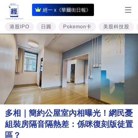
即
經一 x《華爾街日報》
時
財
港股IPO
日圓
Pokemon卡
美股科技股
經
專
題
投
資
樓
市
理
多相｜簡約公屋室內相曝光！網民憂
財
組裝房隔音隔熱差：係咪復刻版徒置
商
區？
業