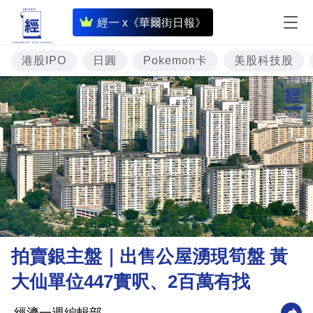
即
經一 x《華爾街日報》
時
財
港股IPO
日圓
Pokemon卡
美股科技股
經
專
題
投
資
樓
市
理
拍賣銀主盤｜出售公屋湧現筍盤 黃
財
大仙單位447實呎、2百萬有找
商
業