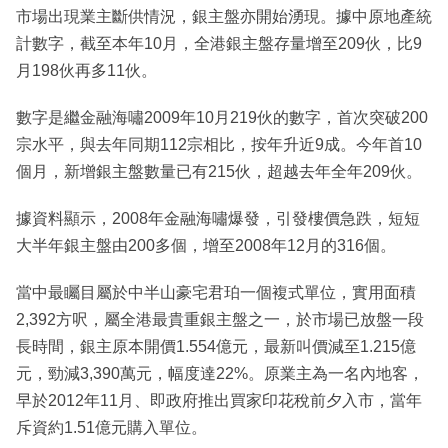
市場出現業主斷供情況，銀主盤亦開始湧現。據中原地產統
計數字，截至本年10月，全港銀主盤存量增至209伙，比9
月198伙再多11伙。
數字是繼金融海嘯2009年10月219伙的數字，首次突破200
宗水平，與去年同期112宗相比，按年升近9成。今年首10
個月，新增銀主盤數量已有215伙，超越去年全年209伙。
據資料顯示，2008年金融海嘯爆發，引發樓價急跌，短短
大半年銀主盤由200多個，增至2008年12月的316個。
當中最矚目屬於中半山豪宅君珀一個複式單位，實用面積
2,392方呎，屬全港最貴重銀主盤之一，於市場已放盤一段
長時間，銀主原本開價1.554億元，最新叫價減至1.215億
元，勁減3,390萬元，幅度達22%。原業主為一名內地客，
早於2012年11月、即政府推出買家印花稅前夕入市，當年
斥資約1.51億元購入單位。