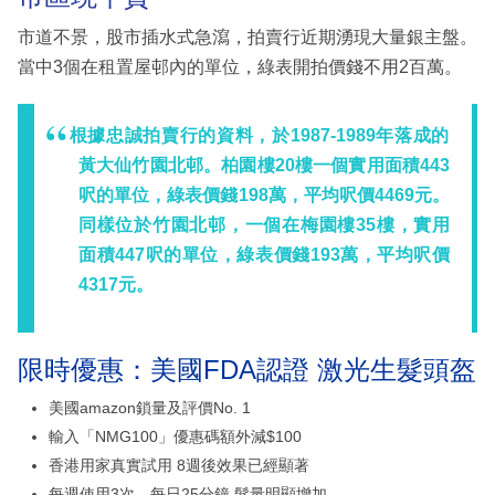
市道不景，股市插水式急瀉，拍賣行近期湧現大量銀主盤。
當中3個在租置屋邨內的單位，綠表開拍價錢不用2百萬。
根據忠誠拍賣行的資料，於1987-1989年落成的
黃大仙竹園北邨。柏園樓20樓一個實用面積443
呎的單位，綠表價錢198萬，平均呎價4469元。
同樣位於竹園北邨，一個在梅園樓35樓，實用
面積447呎的單位，綠表價錢193萬，平均呎價
4317元。
限時優惠：美國FDA認證 激光生髮頭盔
美國amazon鎖量及評價No. 1
輸入「NMG100」優惠碼額外減$100
香港用家真實試用 8週後效果已經顯著
每週使用3次、每日25分鐘 髮量明顯增加