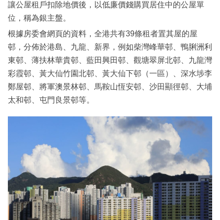
讓公屋租戶扣除地價後，以低廉價錢購買居住中的公屋單
位，稱為銀主盤。
根據房委會網頁的資料，全港共有39條租者置其屋的屋
邨，分佈於港島、九龍、新界，例如柴灣峰華邨、鴨脷洲利
東邨、薄扶林華貴邨、藍田興田邨、觀塘翠屏北邨、九龍灣
彩霞邨、黃大仙竹園北邨、黃大仙下邨（一區）、深水埗李
鄭屋邨、將軍澳景林邨、馬鞍山恆安邨、沙田顯徑邨、大埔
太和邨、屯門良景邨等。