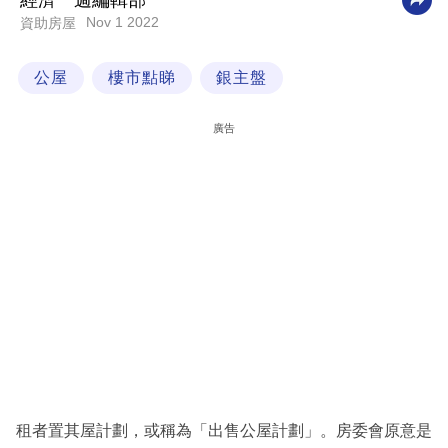
經濟一週編輯部
Nov 1 2022
資助房屋
科
技
公屋
樓市點睇
銀主盤
職
場
廣告
生
活
時
事
專
欄
訂
閱
專
租者置其屋計劃，或稱為「出售公屋計劃」。房委會原意是
區