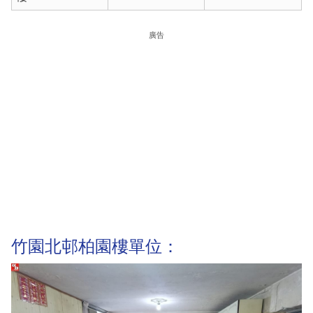
廣告
竹園北邨柏園樓單位：