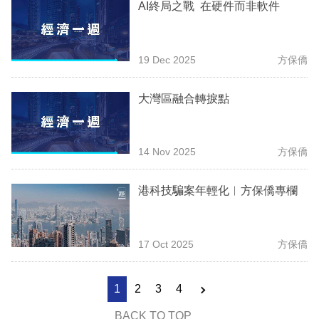
AI終局之戰 在硬件而非軟件
19 Dec 2025
方保僑
大灣區融合轉捩點
14 Nov 2025
方保僑
港科技騙案年輕化︳方保僑專欄
17 Oct 2025
方保僑
1
2
3
4
BACK TO TOP