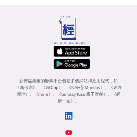
新傳媒集團的數碼平台包括多個網站和應用程式，如
《新假期》
、
《GOtrip》
、
《NM+新Monday》
、
《東方
新地》
、
《more》
、
《Sunday Kiss 親子童萌》
、
《經
濟一週》
。