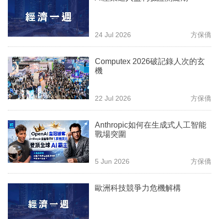
業
科
24 Jul 2026
方保僑
技
Computex 2026破記錄人次的玄
職
機
場
生
22 Jul 2026
方保僑
活
Anthropic如何在生成式人工智能
時
戰場突圍
事
5 Jun 2026
方保僑
專
欄
歐洲科技競爭力危機解構
訂
閱