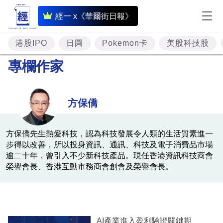
即
經一 x《華爾街日報》
時
財
港股IPO
日圓
Pokemon卡
美股科技股
經
專欄作家
專
題
方保僑
投
資
方保僑先生熱愛科技，認為科技發展令人類的生活質素進一
步得以改善，所以投身資訊、通訊、科技及電子消費品市場
樓
逾二十年，曾引入不少新科技產品。現任香港資訊科技商會
市
榮譽會長、香港互動市務商會創會及榮譽會長。
理
財
商
AI產業進入盈利驗證關鍵期