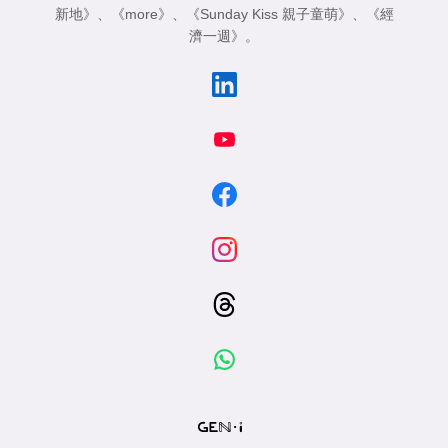
新地》
、
《more》
、
《Sunday Kiss 親子童萌》
、
《經
濟一週》
。