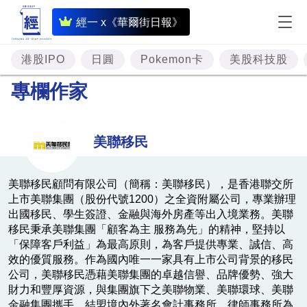
即
經一 x《華爾街日報》
時
財
港股IPO
日圓
Pokemon卡
美股科技股
經
專欄作家
專
題
美聯移民
投
資
美聯移民顧問有限公司（簡稱：美聯移民），是香港聯交所
上市美聯集團（股份代號1200）之全資附屬公司，專業辦理
樓
出國移民、學生簽證、金融與海外房產等出入境業務。美聯
市
移民秉承美聯集團「顧客為主 服務為先」的精神，堅持以
「保障客戶利益」為最高原則，為客戶提供專業、誠信、高
理
效的優質服務。作為國內唯一一家具有上市公司背景的移民
財
公司，美聯移民憑藉美聯集團的卓越信譽、品牌優勢、強大
財力和豐厚資源，與集團旗下之美聯物業、美聯環球、美聯
商
金融集團攜手，結盟境內外著名會計事務所、律師事務所為