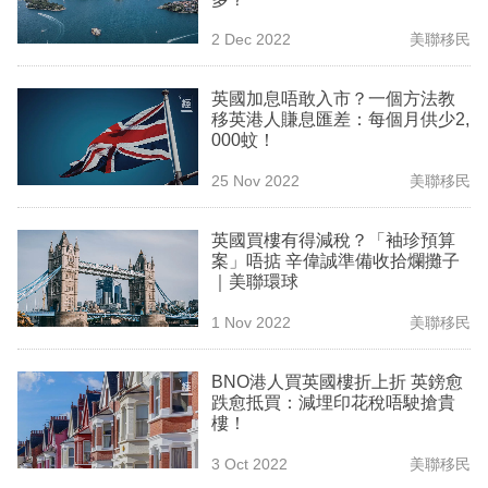
專
2 Dec 2022
美聯移民
區
英國加息唔敢入市？一個方法教
移英港人賺息匯差：每個月供少2,
000蚊！
25 Nov 2022
美聯移民
英國買樓有得減稅？「袖珍預算
案」唔掂 辛偉誠準備收拾爛攤子
｜美聯環球
1 Nov 2022
美聯移民
BNO港人買英國樓折上折 英鎊愈
跌愈抵買：減埋印花稅唔駛搶貴
樓！
3 Oct 2022
美聯移民