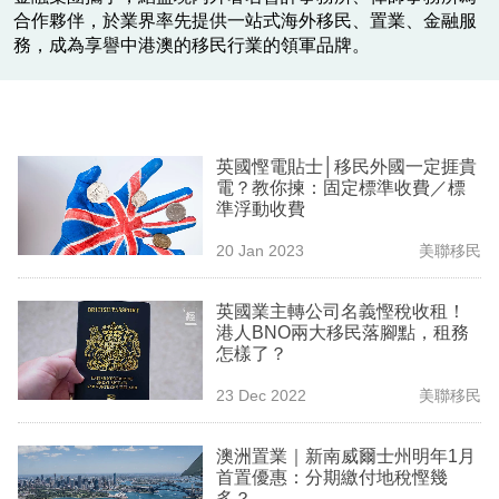
業
合作夥伴，於業界率先提供一站式海外移民、置業、金融服
務，成為享譽中港澳的移民行業的領軍品牌。
科
技
職
英國慳電貼士│移民外國一定捱貴
場
電？教你揀：固定標準收費／標
準浮動收費
生
20 Jan 2023
美聯移民
活
時
英國業主轉公司名義慳稅收租！
事
港人BNO兩大移民落腳點，租務
怎樣了？
專
23 Dec 2022
美聯移民
欄
訂
澳洲置業｜新南威爾士州明年1月
首置優惠：分期繳付地稅慳幾
閱
多？