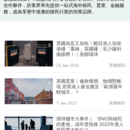
業
合作夥伴，於業界率先提供一站式海外移民、置業、金融服
務，成為享譽中港澳的移民行業的領軍品牌。
科
技
職
英國加息又加稅！醒目港人加按
場
港樓「重錘」英國樓：至少賺到
兩樣嘢！｜美聯環球
生
21 Jan 2022
美聯移民
活
時
英國置業｜倫敦樓價、物價堅離
事
地 居英港人被迫搬至「歐洲最年
輕城市」？
專
7 Jan 2022
美聯移民
欄
訂
環球樓市大事件｜「BNO與移民
的產地」成年度熱搜 2022年港人
閱
移民國大執位？