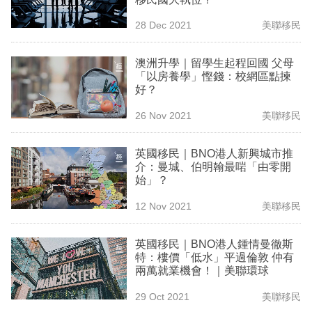
專
28 Dec 2021
美聯移民
區
澳洲升學｜留學生起程回國 父母
「以房養學」慳錢：校網區點揀
好？
26 Nov 2021
美聯移民
英國移民｜BNO港人新興城市推
介：曼城、伯明翰最啱「由零開
始」？
12 Nov 2021
美聯移民
英國移民｜BNO港人鍾情曼徹斯
特：樓價「低水」平過倫敦 仲有
兩萬就業機會！｜美聯環球
29 Oct 2021
美聯移民