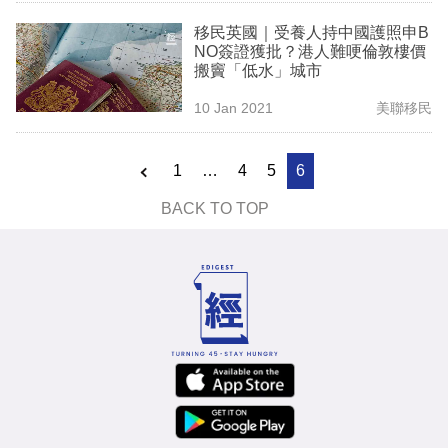
移民英國｜受養人持中國護照申B
NO簽證獲批？港人難哽倫敦樓價
搬竇「低水」城市
10 Jan 2021
美聯移民
1
…
4
5
6
BACK TO TOP