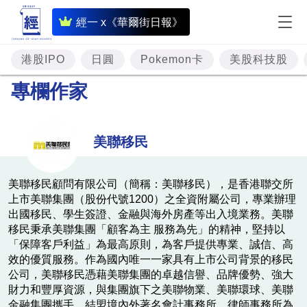
即
經一 x《華爾街日報》
時
財
港股IPO
日圓
Pokemon卡
美股科技股
經
專欄作家
專
題
美聯移民
投
資
美聯移民顧問有限公司（簡稱：美聯移民），是香港聯交所
上市美聯集團（股份代號1200）之全資附屬公司，專業辦理
樓
出國移民、學生簽證、金融與海外房產等出入境業務。美聯
市
移民秉承美聯集團「顧客為主 服務為先」的精神，堅持以
「保障客戶利益」為最高原則，為客戶提供專業、誠信、高
理
效的優質服務。作為國內唯一一家具有上市公司背景的移民
財
公司，美聯移民憑藉美聯集團的卓越信譽、品牌優勢、強大
財力和豐厚資源，與集團旗下之美聯物業、美聯環球、美聯
商
金融集團攜手，結盟境內外著名會計事務所、律師事務所為