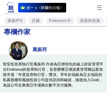
即
經一 x《華爾街日報》
時
財
港股IPO
日圓
Pokemon卡
美股科技股
經
專欄作家
專
題
萬振邦
投
資
智安投首席執行官萬振邦 作者為亞洲領先的線上財富管理平
台Endowus的首席執行官，並曾榮獲亞洲資產管理雜誌新加
樓
坡市場「年度首席執行官」獎項。早年於瑞銀為亞太地區的
市
私募股權和風險投資公司提供諮詢和融資，隨後加入Grab，
為該公司在東南亞市場推出數字支付服務。
理
財
商