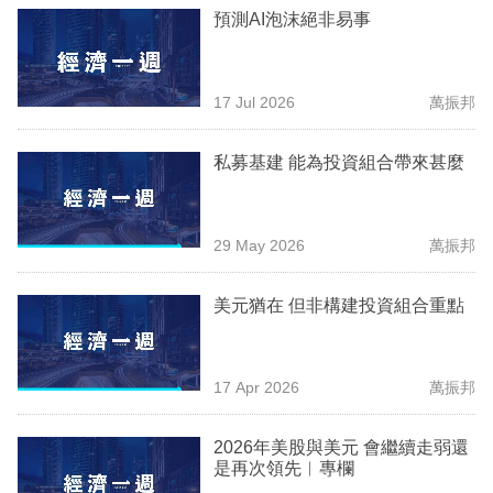
業
預測AI泡沫絕非易事
科
技
17 Jul 2026
萬振邦
職
私募基建 能為投資組合帶來甚麼
場
生
29 May 2026
萬振邦
活
時
美元猶在 但非構建投資組合重點
事
專
17 Apr 2026
萬振邦
欄
訂
2026年美股與美元 會繼續走弱還
是再次領先︳專欄
閱