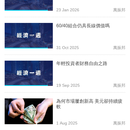
專
23 Jan 2026
萬振邦
區
60/40組合仍具長線價值嗎
31 Oct 2025
萬振邦
年輕投資者財務自由之路
19 Sep 2025
萬振邦
為何市場屢創新高 美元卻持續疲
軟
1 Aug 2025
萬振邦