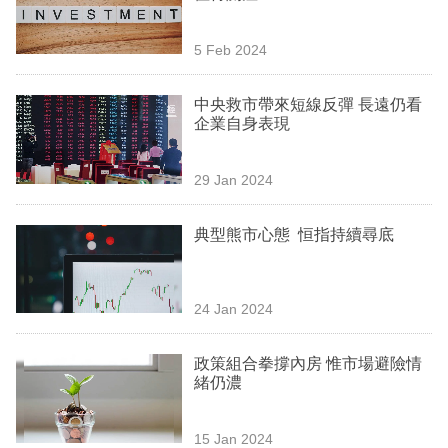
業
5 Feb 2024
科
技
中央救市帶來短線反彈 長遠仍看
企業自身表現
職
場
29 Jan 2024
生
活
典型熊市心態 恒指持續尋底
時
事
24 Jan 2024
專
政策組合拳撐內房 惟市場避險情
欄
緒仍濃
訂
閱
15 Jan 2024