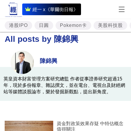
即
經一 x《華爾街日報》
時
財
港股IPO
日圓
Pokemon卡
美股科技股
經
All posts by
陳錦興
專
題
陳錦興
投
資
英皇資本財富管理方案研究總監 作者從事證券研究超過15
年，現於多份報章、雜誌撰文，並在電台、電視台及財經網
樓
站等媒體談股論市，樂於發掘新觀點，提出新角度。
市
理
財
資金對政策效果存疑 中特估概念
商
值得關注