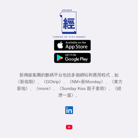
新傳媒集團的數碼平台包括多個網站和應用程式，如
《新假期》
、
《GOtrip》
、
《NM+新Monday》
、
《東方
新地》
、
《more》
、
《Sunday Kiss 親子童萌》
、
《經
濟一週》
。