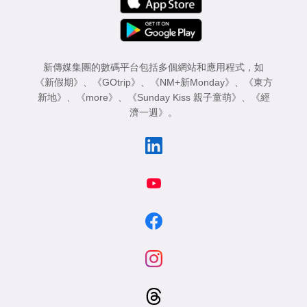
新傳媒集團的數碼平台包括多個網站和應用程式，如
《新假期》
、
《GOtrip》
、
《NM+新Monday》
、
《東方
新地》
、
《more》
、
《Sunday Kiss 親子童萌》
、
《經
濟一週》
。