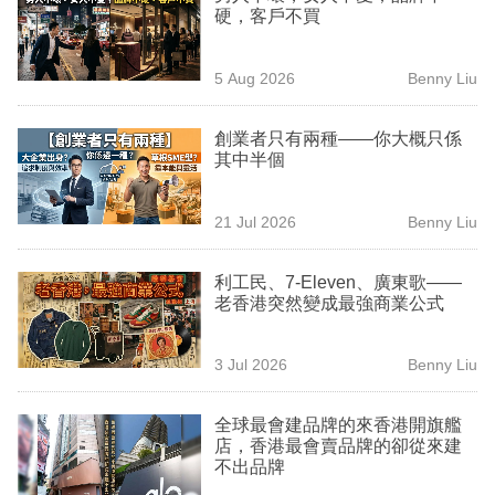
硬，客戶不買
業
科
5 Aug 2026
Benny Liu
技
創業者只有兩種——你大概只係
職
其中半個
場
生
21 Jul 2026
Benny Liu
活
利工民、7-Eleven、廣東歌——
時
老香港突然變成最強商業公式
事
3 Jul 2026
Benny Liu
專
欄
全球最會建品牌的來香港開旗艦
店，香港最會賣品牌的卻從來建
訂
不出品牌
閱