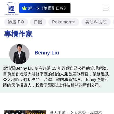
即
經一 x《華爾街日報》
時
財
港股IPO
日圓
Pokemon卡
美股科技股
經
專欄作家
專
題
Benny Liu
投
資
廖沛賢Benny Liu 擁有超過 15 年經營自己公司的管理經驗。
目前是香港最大裝修平臺的創始人兼首席執行官，業務遍及
樓
亞太地區，包括澳門、台灣、韓國和新加坡。Benny也是活
市
躍的天使投資人，投資了5家以上科技相關的新創公司。
理
財
商
男人不壞，女人不愛；品牌不