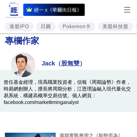
即
經一 x《華爾街日報》
時
財
港股IPO
日圓
Pokemon卡
美股科技股
經
專欄作家
專
題
Jack（股無雙）
投
資
曾任基金經理，現爲職業投資者，信報《周期論勢》作者，
時易網創辦人，擅長將周期分析，江恩理論融入現代量化交
樓
易系統，構建高概率交易信號。個人網頁：
市
facebook.com/markettiminganalyst
理
財
商
週期實戰應用之《順勢而為》