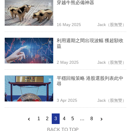
穿越牛熊必備神器
16 May 2025
Jack（股無雙）
利用週期之間出現波幅 獲超額收
益
2 May 2025
Jack（股無雙）
平穩回報策略 港股選股列表此中
尋
3 Apr 2025
Jack（股無雙）
1
2
3
4
5
…
8
BACK TO TOP