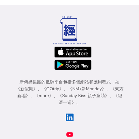
新傳媒集團的數碼平台包括多個網站和應用程式，如
《新假期》
、
《GOtrip》
、
《NM+新Monday》
、
《東方
新地》
、
《more》
、
《Sunday Kiss 親子童萌》
、
《經
濟一週》
。