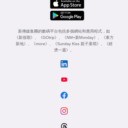
專
區
新傳媒集團的數碼平台包括多個網站和應用程式，如
《新假期》
、
《GOtrip》
、
《NM+新Monday》
、
《東方
新地》
、
《more》
、
《Sunday Kiss 親子童萌》
、
《經
濟一週》
。