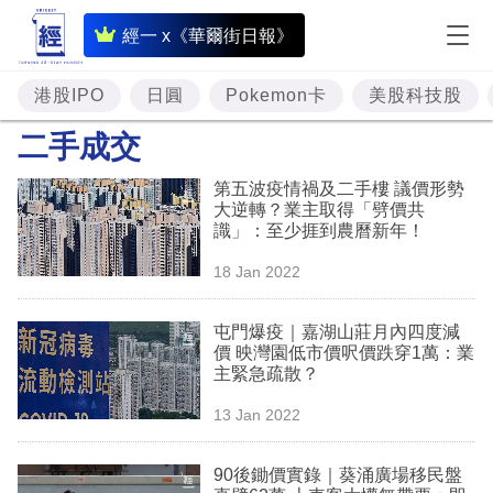
即
經一 x《華爾街日報》
時
財
港股IPO
日圓
Pokemon卡
美股科技股
經
二手成交
專
第五波疫情禍及二手樓 議價形勢
題
大逆轉？業主取得「劈價共
識」：至少捱到農曆新年！
投
18 Jan 2022
資
樓
屯門爆疫｜嘉湖山莊月內四度減
價 映灣園低市價呎價跌穿1萬：業
市
主緊急疏散？
理
13 Jan 2022
財
90後鋤價實錄｜葵涌廣場移民盤
商