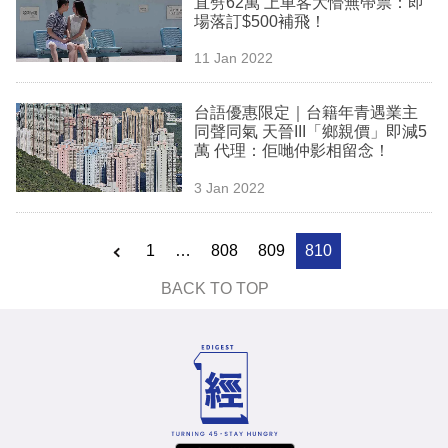
直劈62萬 上車客大懵無帶票：即
業
場落訂$500補飛！
科
11 Jan 2022
技
台語優惠限定｜台籍年青遇業主
職
同聲同氣 天晉III「鄉親價」即減5
萬 代理：佢哋仲影相留念！
場
3 Jan 2022
生
活
1
…
808
809
810
時
BACK TO TOP
事
專
欄
訂
閱