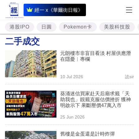
即
經一 x《華爾街日報》
時
財
港股IPO
日圓
Pokemon卡
美股科技股
經
二手成交
專
元朗樓市非盲目看淡 村屋供應潛
題
在隱憂︳專欄
投
10 Jul 2026
諗sir
資
樓
葵涌迷信買家赴天后廟求籤「天
助我也」靚籤克服估價挫折 獲神
市
明啟示下 果斷壓價47萬入市
理
25 Jun 2026
財
舊樓是金蛋還是計時炸彈
商