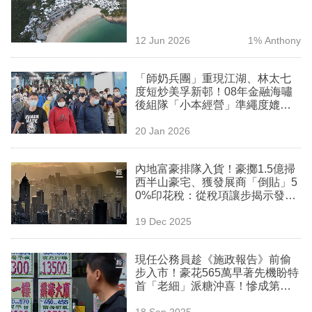
業
科
12 Jun 2026
1% Anthony
技
「師奶兵團」重現江湖、林太七
職
度短炒美孚新邨！08年金融海嘯
後組隊「小本經營」準繩度媲美
場
大財團
20 Jan 2026
生
活
內地富豪排隊入貨！豪擲1.5億掃
西半山豪宅、獲發展商「倒貼」5
時
0%印花稅：從稅項讓步揭示發展
事
商最終底牌
19 Dec 2025
專
欄
現任公務員趁《施政報告》前偷
步入市！豪花565萬早著先機盼特
訂
首「老細」派糖沖喜！慘成第一
棵韭菜得個桔？
閱
18 Sep 2025