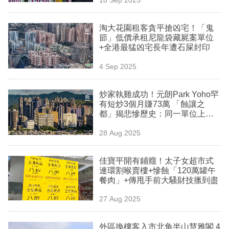
專
區
淘大花園租客貪平搶凶宅！「鬼
節」低價承租尼龍袋藏屍案單位
+全港最猛凶宅長年遭石屎封印
4 Sep 2025
炒家執雞成功！元朗Park Yoho罕
有短炒3個月賺73萬 「蝕讓之
都」揭悲慘歷史：同一單位上手
業主勁蝕383萬
28 Aug 2025
佳寶平開有鋪癮！太子女超市式
連環割喉賣樓+慘蝕「120萬罐午
餐肉」+傳甩手前大騷財技擸到盡
27 Aug 2025
外區換樓客入市北角半山慧雅閣 4