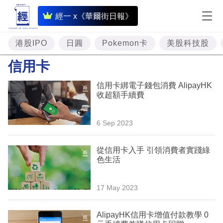
即
經一 x《華爾街日報》
時
財
港股IPO
日圓
Pokemon卡
美股科技股
經
信用卡
專
信用卡綁電子錢包消費 AlipayHK
題
收超額手續費
投
6 Sep 2023
資
樓
從信用卡入手 引領消費者實踐綠
色生活
市
理
17 May 2023
財
AlipayHK信用卡增值付款教學 0
商