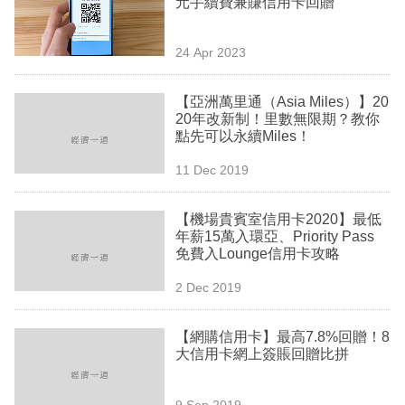
元手續費兼賺信用卡回贈
業
科
24 Apr 2023
技
【亞洲萬里通（Asia Miles）】20
職
20年改新制！里數無限期？教你
點先可以永續Miles！
場
11 Dec 2019
生
活
【機場貴賓室信用卡2020】最低
年薪15萬入環亞、Priority Pass
時
免費入Lounge信用卡攻略
事
2 Dec 2019
專
欄
【網購信用卡】最高7.8%回贈！8
大信用卡網上簽賬回贈比拼
訂
閱
9 Sep 2019