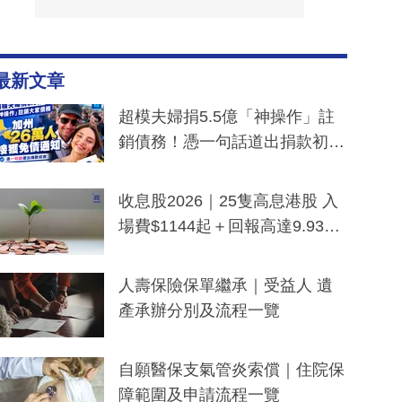
最新文章
超模夫婦捐5.5億「神操作」註
銷債務！憑一句話道出捐款初
衷：加州26萬人接獲免債通知、
一度被誤當詐騙手段
收息股2026｜25隻高息港股 入
場費$1144起＋回報高達9.93
厘！持續更新
人壽保險保單繼承｜受益人 遺
產承辦分別及流程一覽
自願醫保支氣管炎索償｜住院保
障範圍及申請流程一覽