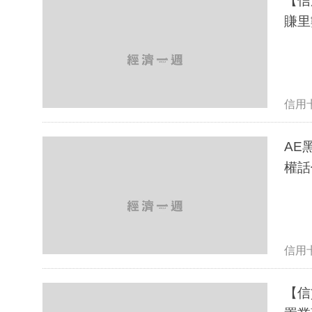
【信
賺里
信用
AE
權話
信用
【信