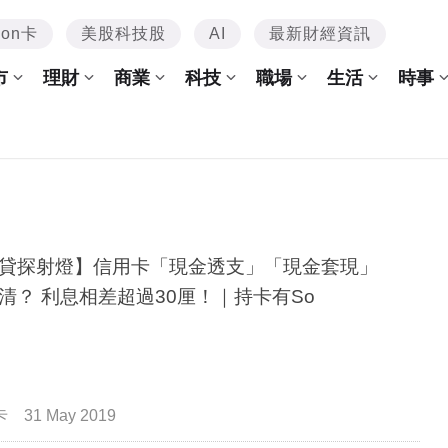
mon卡
美股科技股
AI
最新財經資訊
市
理財
商業
科技
職場
生活
時事
貸探射燈】信用卡「現金透支」「現金套現」
清？ 利息相差超過30厘！｜持卡有So
卡
31 May 2019