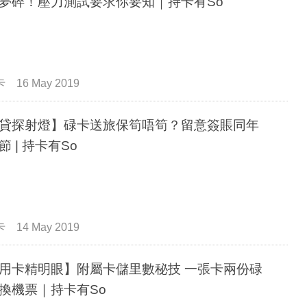
夢碎！壓力測試要求你要知｜持卡有So
卡
16 May 2019
貸探射燈】碌卡送旅保筍唔筍？留意簽賬同年
節 | 持卡有So
卡
14 May 2019
用卡精明眼】附屬卡儲里數秘技 一張卡兩份碌
換機票｜持卡有So