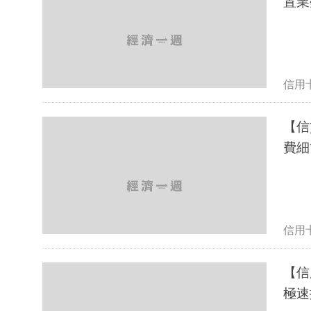
置業
信用
【信
費細
信用
【信
極速