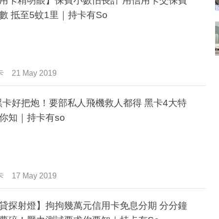
用卡精明眼】保費小數怕長計 用信用卡交保費
數 抵至5蚊1里｜持卡有So
卡
21 May 2019
黑卡好把炮！要部私人飛機救人都得 黑卡4大特
你知｜持卡有so
卡
17 May 2019
貸探射燈】拘拘幾萬元信用卡免息分期 分分鐘