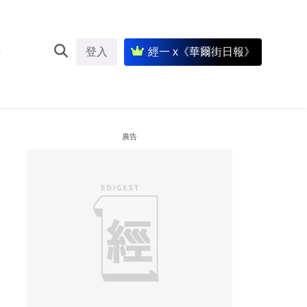
登入
經一 x《華爾街日報》
廣告