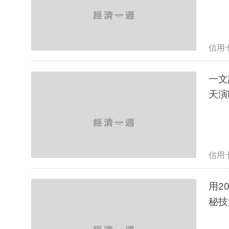
信用
一文
天演
信用
用2
秘技