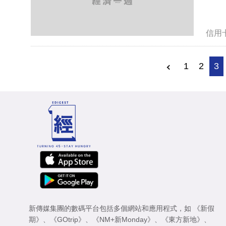
信用
1
2
3
新傳媒集團的數碼平台包括多個網站和應用程式，如
《新假
期》
、
《GOtrip》
、
《NM+新Monday》
、
《東方新地》
、