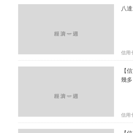
八達
信用
【信
幾多
信用