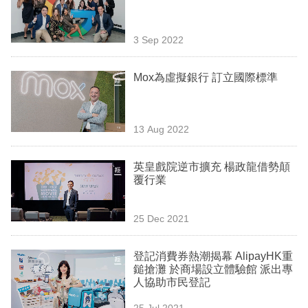
業
科
3 Sep 2022
技
Mox為虛擬銀行 訂立國際標準
職
場
13 Aug 2022
生
活
英皇戲院逆市擴充 楊政龍借勢顛
覆行業
時
事
25 Dec 2021
專
欄
登記消費券熱潮揭幕 AlipayHK重
鎚搶灘 於商場設立體驗館 派出專
訂
人協助市民登記
閱
25 Jul 2021