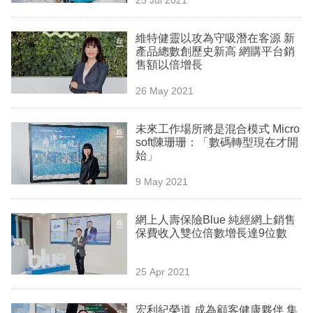
專
區
維特健靈以攻為守吸潛在客源 新
產品總數創歷史新高 網購平台銷
售額以倍增長
26 May 2021
未來工作場所將是混合模式 Micro
soft陳珊珊：「數碼轉型現在才開
始」
9 May 2021
網上人壽保險Blue 純經網上銷售
保費收入雙位倍數增長達9位數
25 Apr 2021
宏利紀榮道 成為顧客健康夥伴 集