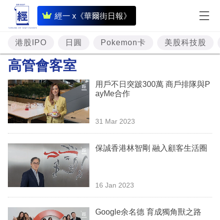
即
經一 x《華爾街日報》
時
財
港股IPO
日圓
Pokemon卡
美股科技股
經
高管會客室
專
用戶不日突跛300萬 商戶排隊與P
題
ayMe合作
投
31 Mar 2023
資
樓
保誠香港林智剛 融入顧客生活圈
市
理
16 Jan 2023
財
Google余名德 育成獨角獸之路
商