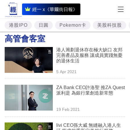
即
經一 x《華爾街日報》
時
財
港股IPO
日圓
Pokemon卡
美股科技股
經
高管會客室
專
港人籌劃退休存在極大缺口 友邦
題
完善產品及服務 讓成員實踐無憂
的退休生活
投
5 Apr 2021
資
樓
ZA Bank CEO許洛聖 推ZA Quest
派利是 為銀行業創造新常態
市
理
19 Feb 2021
財
livi CEO孫大威 無縫融入港人生
商