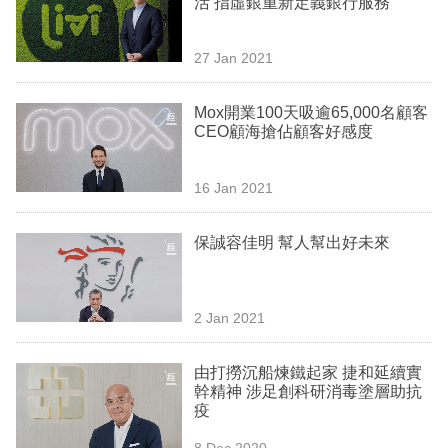
活 指虛銀重新定義銀行服務
業
科
27 Jan 2021
技
Mox開業100天吸逾65,000名顧客
職
CEO顧海搶佔顧客好感度
場
16 Jan 2021
生
活
保誠容佳明 幫人幫出好未來
時
事
2 Jan 2021
專
欄
由打撈沉船煉鐵起家 捷和延續實
幹精神 涉足創科研消毒塗層助抗
訂
疫
閱
8 Dec 2020