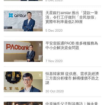
專
區
天星銀行airstar 推出「貸款一筆
清」令打工仔做到「全民放假」
實際年利率最低2.99厘
5 Dec 2020
平安壹賬通PAOB 推多種服務為
中小企解決資金問題
7 Nov 2020
恒基韓家輝 從供應、需求及經濟
三方面分析樓市 解構樓價不跌之
謎
30 Oct 2020
中原施氏父子對談專訪｜施永青