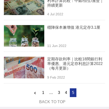
利率計算比較：中銀/恒生/滙豐｜
業
持續更新
科
4 Jul 2022
技
穩陣保本兼增值 港元定存3.1厘
職
場
11 Jun 2022
生
活
定期存款利率｜比較18間銀行利
率優惠、港元定存利息計算2022
時
（每月更新）
事
9 Feb 2022
專
欄
1
…
3
4
5
訂
BACK TO TOP
閱