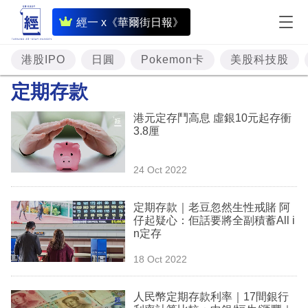
即
經一 x《華爾街日報》
時
財
港股IPO
日圓
Pokemon卡
美股科技股
經
定期存款
專
港元定存鬥高息 虛銀10元起存衝
題
3.8厘
投
24 Oct 2022
資
樓
定期存款｜老豆忽然生性戒賭 阿
仔起疑心：佢話要將全副積蓄All i
市
n定存
理
18 Oct 2022
財
人民幣定期存款利率｜17間銀行
商