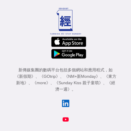
專
區
新傳媒集團的數碼平台包括多個網站和應用程式，如
《新假期》
、
《GOtrip》
、
《NM+新Monday》
、
《東方
新地》
、
《more》
、
《Sunday Kiss 親子童萌》
、
《經
濟一週》
。