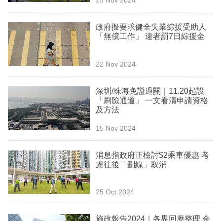
專
區
政府擬要求健全失業綜援受助人
「無償工作」 違者罰7日綜援金
22 Nov 2024
深圳/珠海免證過關｜11.20起設
「刷臉通道」 一文看清申請資格
及方法
15 Nov 2024
消息指政府正檢討$2乘車優惠 考
慮往後「劃線」取消
25 Oct 2024
施政報告2024｜各界回應整理 金