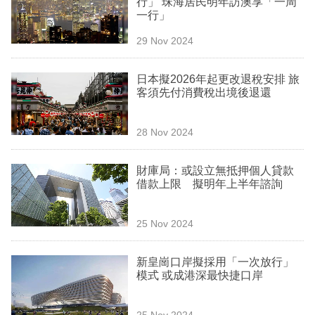
行」 珠海居民明年訪澳享「一周
業
一行」
科
29 Nov 2024
技
日本擬2026年起更改退稅安排 旅
職
客須先付消費稅出境後退還
場
28 Nov 2024
生
活
財庫局：或設立無抵押個人貸款
借款上限 擬明年上半年諮詢
時
事
25 Nov 2024
專
欄
新皇崗口岸擬採用「一次放行」
模式 或成港深最快捷口岸
訂
閱
25 Nov 2024