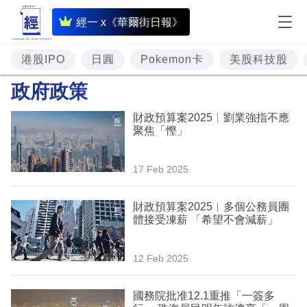
即
經一 x《華爾街日報》
時
財
港股IPO
日圓
Pokemon卡
美股科技股
經
政府政策
專
財政預算案2025︱劉業強指不應
題
聚焦「慳」
投
17 Feb 2025
資
樓
財政預算案2025︳多個公務員團
體接受凍薪 「希望不會減薪」
市
理
12 Feb 2025
財
國務院批准12.1重推「一簽多
商