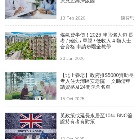
療旅遊經濟版圖
業
科
13 Feb 2026
陳智思
技
煤氣費半價！2026 津貼懶人包 長
職
者 / 殘疾 / 單親 / 低收入 4 類人士
合資格 申請步驟全教學
場
20 Jan 2026
生
活
【北上養老】政府推$5000資助長
者入住大灣區安老院 一文睇清申
時
請資格及24間院舍名單
事
15 Oct 2025
專
欄
英政策或延長永居至10年 BNO簽
證持有者有對策
訂
閱
10 Oct 2025