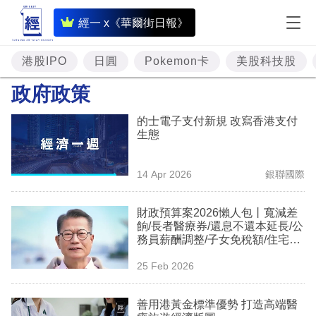
即
經一 x《華爾街日報》
時
財
港股IPO
日圓
Pokemon卡
美股科技股
經
政府政策
專
的士電子支付新規 改寫香港支付
題
生態
投
14 Apr 2026
銀聯國際
資
樓
財政預算案2026懶人包丨寬減差
餉/長者醫療券/還息不還本延長/公
市
務員薪酬調整/子女免稅額/住宅印
花稅/綜援生果金長生津
理
25 Feb 2026
財
善用港黃金標準優勢 打造高端醫
商