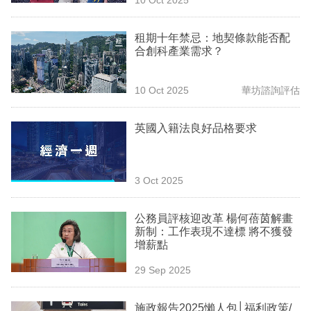
專
區
租期十年禁忌：地契條款能否配
合創科產業需求？
10 Oct 2025
華坊諮詢評估
英國入籍法良好品格要求
3 Oct 2025
公務員評核迎改革 楊何蓓茵解畫
新制：工作表現不達標 將不獲發
增薪點
29 Sep 2025
施政報告2025懶人包│福利政策/