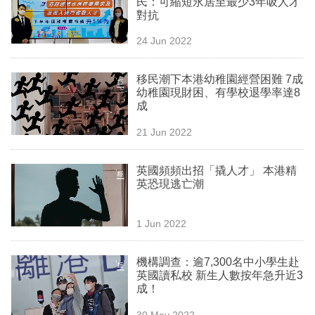
民：可縮短永居至最少3年吸人才
業
對抗
科
24 Jun 2022
技
移民潮下本港幼稚園經營困難 7成
職
幼稚園現財困、有學校退學率達8
成
場
21 Jun 2022
生
活
英國頻頻出招「撬人才」 本港精
英恐現逃亡潮
時
事
1 Jun 2022
專
欄
機構調查：逾7,300名中小學生赴
英國讀私校 新生人數按年急升近3
訂
成！
閱
30 May 2022