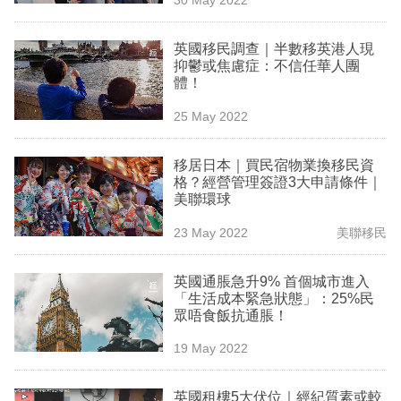
專
區
英國移民調查｜半數移英港人現
抑鬱或焦慮症：不信任華人團
體！
25 May 2022
移居日本｜買民宿物業換移民資
格？經營管理簽證3大申請條件｜
美聯環球
23 May 2022
美聯移民
英國通脹急升9% 首個城市進入
「生活成本緊急狀態」：25%民
眾唔食飯抗通脹！
19 May 2022
英國租樓5大伏位｜經紀質素或較