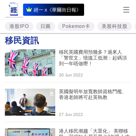
即
經一 x《華爾街日報》
時
財
港股IPO
日圓
Pokemon卡
美股科技股
經
移民資訊
專
移民英國費用預幾多？過來人
題
「警世文」憶搵工低潮：起碼頂
到一年唔做嘢！
投
30 Jun 2022
資
樓
英國擬明年放寬教師資格門檻、
香港老師將可赴英執教
市
理
27 Jun 2022
財
港人移民潮趨「大眾化」 美聯移
商