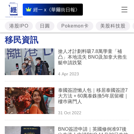
即
經一 x《華爾街日報》
時
財
港股IPO
日圓
Pokemon卡
美股科技股
經
移民資訊
專
搶人才計劃料吸7.8萬學童「補
題
凸」本地流失 BNO及加拿大救生
艇申請跌緊
投
4 Apr 2023
資
樓
泰國簽證懶人包｜移居泰國簽證7
大方法 + 60萬泰銖換5年居留權｜
市
樓巿蔣門人
理
31 Oct 2022
財
BNO簽證申請｜英國修例准97後
商