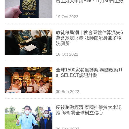
出生港人申請BNO 11月30日生效
業
科
19 Oct 2022
技
教徒移民潮｜教會團體估算流失6
職
萬會眾瀕財赤 牧師節流身兼多職
洗廁所
場
18 Oct 2022
生
活
全球1500家餐廳響應 泰國啟動Th
ai SELECT認證計劃
時
事
30 Sep 2022
專
欄
疫後刺激經濟 泰國推優質大米認
證商標 冀全球樹立信心
訂
閱
29 Sep 2022