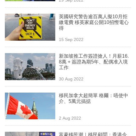
專
區
英國研究警告逾百萬人擬10月拒
繳電費 移英家庭公開10招慳電心
得
15 Sep 2022
新加坡推工作簽證搶人！月薪16.
8萬 + 簽證為期5年、配偶准入境
工作
30 Aug 2022
移民加拿大超簡單 格爾：唔使中
介、5萬元搞掂
2 Aug 2022
富豪移民潮｜移民顧問：香港今