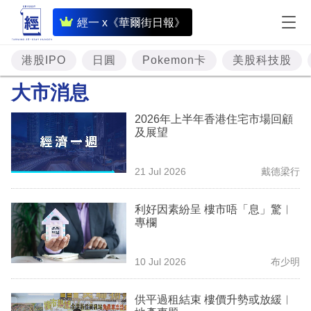
即
經一 x《華爾街日報》
時
財
港股IPO
日圓
Pokemon卡
美股科技股
經
大市消息
專
2026年上半年香港住宅市場回顧
題
及展望
投
21 Jul 2026
戴德梁行
資
樓
利好因素紛呈 樓市唔「息」驚︳
專欄
市
理
10 Jul 2026
布少明
財
供平過租結束 樓價升勢或放緩︳
商