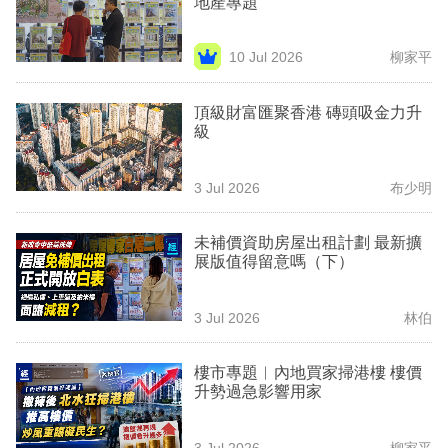
地產專題
業
科
10 Jul 2026
柳家平
技
頂級財富匯聚香港 磚頭吸金力升
職
級
場
3 Jul 2026
布少明
生
活
未補價資助房屋出租計劃 最新擴
展版值得留意嗎（下）
時
事
3 Jul 2026
林伯
專
欄
樓市專題︳內地買家掃港樓 樓價
升勢過急影響用家
訂
閱
3 Jul 2026
柳家平