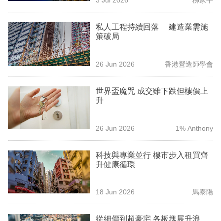
專
區
私人工程持續回落 建造業需施
策破局
26 Jun 2026
香港營造師學會
世界盃魔咒 成交雖下跌但樓價上
升
26 Jun 2026
1% Anthony
科技與專業並行 樓市步入租買齊
升健康循環
18 Jun 2026
馬泰陽
從細價到超豪宅 各板塊展升浪