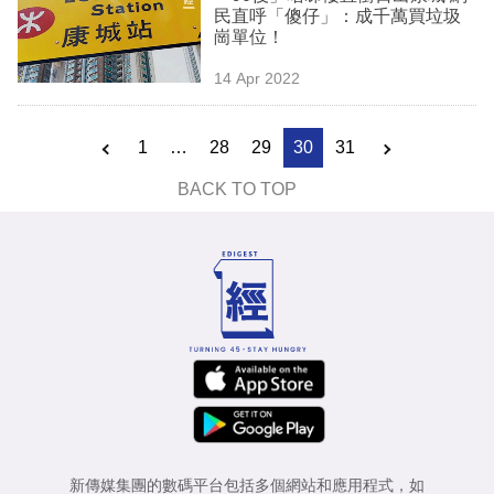
民直呼「傻仔」：成千萬買垃圾
崗單位！
14 Apr 2022
1
…
28
29
30
31
BACK TO TOP
新傳媒集團的數碼平台包括多個網站和應用程式，如