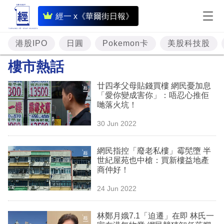
即
經一 x《華爾街日報》
時
財
港股IPO
日圓
Pokemon卡
美股科技股
經
樓市熱話
專
廿四孝父母貼錢買樓 網民憂加息
題
「愛你變成害你」：唔忍心推佢
哋落火坑！
投
30 Jun 2022
資
樓
網民指控「廢老私樓」霉髧墮 半
世紀屋苑也中槍：買新樓益地產
市
商仲好！
理
24 Jun 2022
財
林鄭月娥7.1「迫遷」在即 林氏一
商