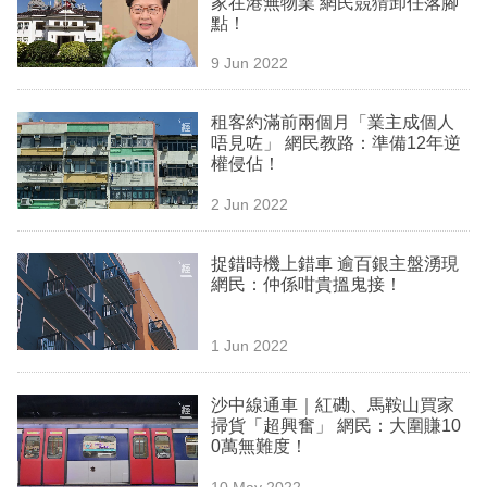
家在港無物業 網民競猜卸任落腳
業
點！
科
9 Jun 2022
技
租客約滿前兩個月「業主成個人
職
唔見咗」 網民教路：準備12年逆
權侵佔！
場
2 Jun 2022
生
活
捉錯時機上錯車 逾百銀主盤湧現
網民：仲係咁貴搵鬼接！
時
事
1 Jun 2022
專
欄
沙中線通車｜紅磡、馬鞍山買家
掃貨「超興奮」 網民：大圍賺10
訂
0萬無難度！
閱
10 May 2022