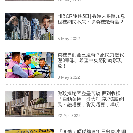
專
區
HIBOR連跌5日| 香港未跟隨加息
租樓網民不忿：睇淡樓幾時贏？
5 May 2022
買樓畀佣金已過時？網民力數代
理3宗罪、希望中央廢除畸形現
象！
3 May 2022
傲玟捧場客歷盡苦劫 捱到收樓
「自動棄權」撻大訂賠870萬 網
民：錢唔要，貨又唔要，咩玩
法！
22 Apr 2022
「90後」唔睇樓直衝日出康城 網