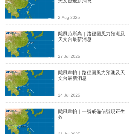
天文台最新消息
業
科
2 Aug 2025
技
颱風范斯高｜路徑圖風力預測及
職
天文台最新消息
場
27 Jul 2025
生
活
颱風韋帕｜路徑圖風力預測及天
文台最新消息
時
事
24 Jul 2025
專
欄
颱風韋帕｜一號戒備信號現正生
效
訂
閱
21 Jul 2025