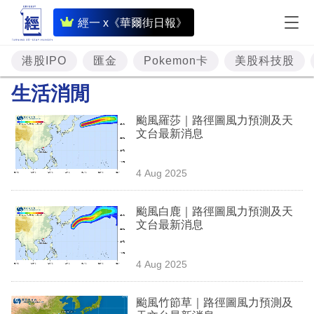
即
經一 x《華爾街日報》
時
財
港股IPO
匯金
Pokemon卡
美股科技股
經
生活消閒
專
颱風羅莎｜路徑圖風力預測及天
題
文台最新消息
投
4 Aug 2025
資
樓
颱風白鹿｜路徑圖風力預測及天
文台最新消息
市
理
4 Aug 2025
財
颱風竹節草｜路徑圖風力預測及
商