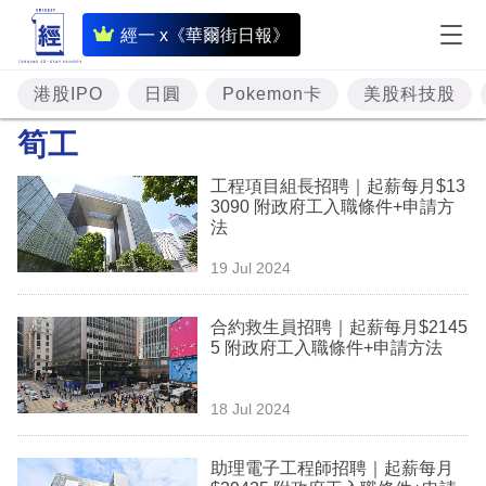
即
經一 x《華爾街日報》
時
財
港股IPO
日圓
Pokemon卡
美股科技股
經
筍工
專
工程項目組長招聘｜起薪每月$13
題
3090 附政府工入職條件+申請方
法
投
19 Jul 2024
資
樓
合約救生員招聘｜起薪每月$2145
5 附政府工入職條件+申請方法
市
理
18 Jul 2024
財
助理電子工程師招聘｜起薪每月
商