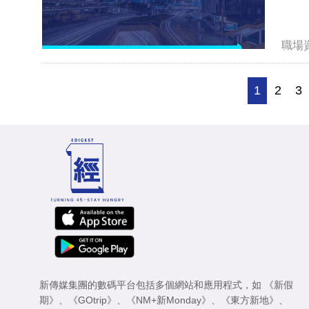
職場
1
2
3
新傳媒集團的數碼平台包括多個網站和應用程式，如
《新假
期》
、
《GOtrip》
、
《NM+新Monday》
、
《東方新地》
、