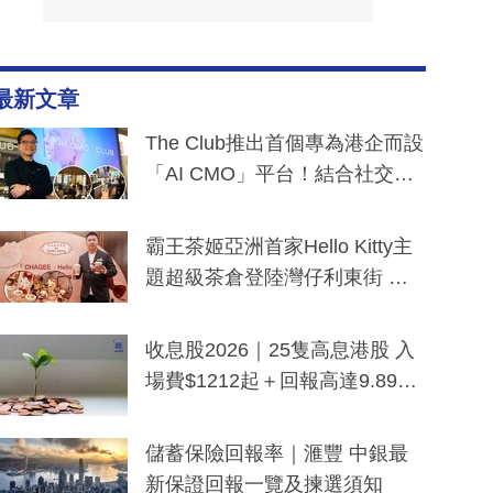
最新文章
The Club推出首個專為港企而設
「AI CMO」平台！結合社交聆
聽與廣東話大模型 助中小企數
分鐘生成「貼地」宣傳短片
霸王茶姬亞洲首家Hello Kitty主
題超級茶倉登陸灣仔利東街 推
出首創「伯爵紅茶色」Hello Kitt
y及香港限定特調系列
收息股2026｜25隻高息港股 入
場費$1212起＋回報高達9.89
厘！持續更新
儲蓄保險回報率｜滙豐 中銀最
新保證回報一覽及揀選須知