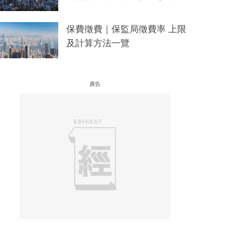
保費徵費｜保監局徵費率 上限
及計算方法一覽
廣告