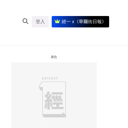
登入
經一 x《華爾街日報》
廣告