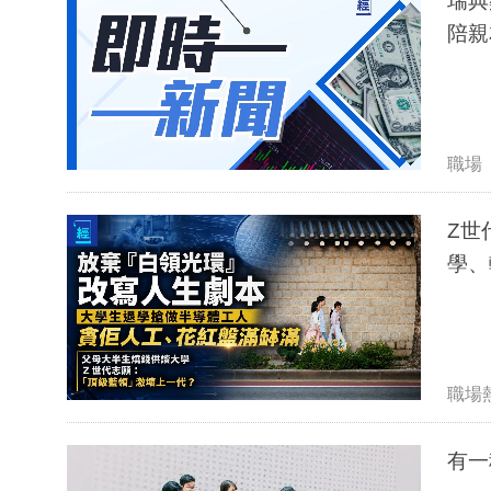
瑞典
陪親
職場
Z世
學、
職場