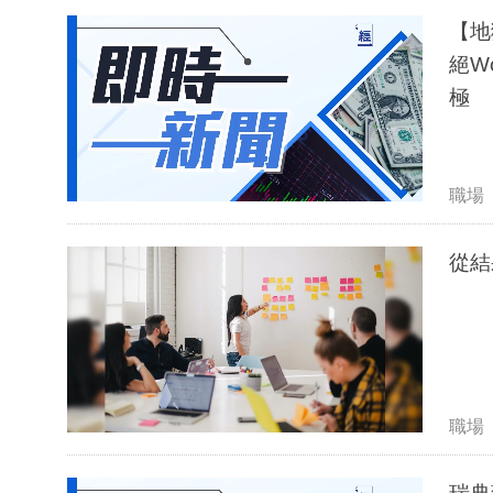
【地
絕Wo
極
職場
從結
職場