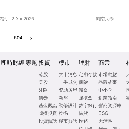
資訊
2 Apr 2026
嶺南大學
…
604
即時財經
專題
投資
樓市
理財
商業
港股
大市消息
定期存款
市場動態
美股
二手成交
保險
品牌故事
外匯
資助房屋
儲蓄
中小企
債券
新盤
強積金
創業指南
基金觀點
裝修設計
數字銀行
營商資源庫
虛擬投資
按揭
借貸
ESG
投資熱話
樓市熱話
稅務
大灣區
信用卡
經一品牌大