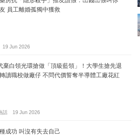
藥房抗「隱形殺手」推友誼假：出錢出假叫你
友 員工離婚孤獨中獲救
19 Jun 2026
代棄白領光環搶做「頂級藍領」！大學生搶先退
轉讀職校做廠仔 不問代價誓奪半導體工廠花紅
熱話
19 Jun 2026
有一種成功 叫沒有失去自己