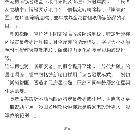
香港房屋協會總監（項目策劃及管理）張冠華說：「『長者
友善樓宇』認證要求項目在十個指定範疇達標，『樂嶺都
匯』在15個範疇達標，去年成為全港首個獲得該認證的項
目。」
「樂嶺都匯」單位洗手間鋪設高等級防滑地板，特定升降機
內設置長者專用座椅，且全屋苑的指示標誌、字型大小及顏
色對比都經過專業調校，確保視力退化的長者能夠輕鬆辨
識。
近年房協將「居家安老」的概念提升至建立「跨代共融」的
居住環境，當中包括於新項目採用「綜合發展模式」，例如
「樂嶺都匯」透過多元房屋種類，照顧不同年齡層的住屋與
生活需要。
「長者友善設計不應局限於特定長者專屬住屋，更應普及至
一般資助房屋，沙田乙明邨松悦樓就是將適老設計導入一般
單位的範例。」
廣告