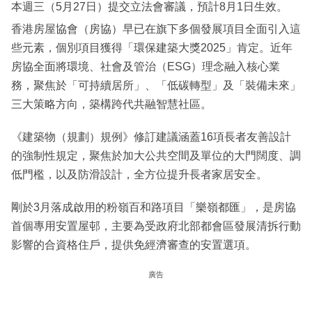
本週三（5月27日）提交立法會審議，預計8月1日生效。
香港房屋協會（房協）早已在旗下多個發展項目全面引入這
些元素，個別項目獲得「環保建築大獎2025」肯定。近年
房協全面將環境、社會及管治（ESG）理念融入核心業
務，聚焦於「可持續居所」、「低碳轉型」及「裝備未來」
三大策略方向，築構跨代共融智慧社區。
《建築物（規劃）規例》修訂建議涵蓋16項長者友善設計
的強制性規定，聚焦於加大公共空間及單位的大門闊度、調
低門檻，以及防滑設計，全方位提升長者家居安全。
剛於3月落成啟用的粉嶺百和路項目「樂嶺都匯」，是房協
首個專用安置屋邨，主要為受政府北部都會區發展清拆行動
影響的合資格住戶，提供免經濟審查的安置選項。
廣告