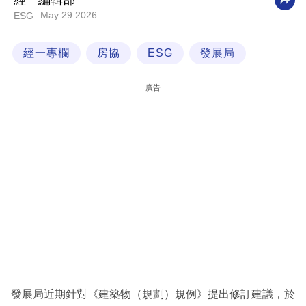
經一編輯部
May 29 2026
ESG
科
技
經一專欄
房協
ESG
發展局
職
場
廣告
生
活
時
事
專
欄
訂
閱
專
發展局近期針對《建築物（規劃）規例》提出修訂建議，於
區