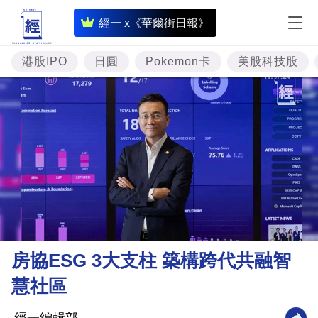
即
經一 x《華爾街日報》
時
財
港股IPO
日圓
Pokemon卡
美股科技股
經
專
題
投
資
樓
市
理
房協ESG 3大支柱 築構跨代共融智
財
慧社區
商
業