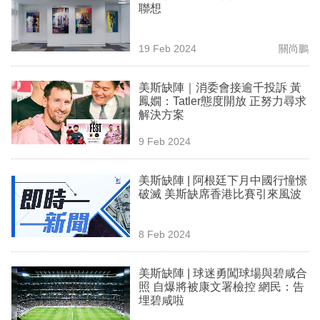
聯想
專
區
19 Feb 2024
關尚鵬
美斯缺陣｜消委會接逾千投訴 黃
鳳嫺：Tatler態度開放 正努力尋求
解決方案
9 Feb 2024
美斯缺陣 | 阿根廷下月中國行憧憬
破滅 美斯缺席香港比賽引來風波
8 Feb 2024
美斯缺陣 | 球迷勇闖球場與碧咸合
照 自爆將被康文署檢控 網民：告
埋碧咸啦