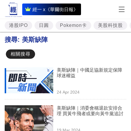
即
經一 x《華爾街日報》
時
財
港股IPO
日圓
Pokemon卡
美股科技股
經
搜尋:
美斯缺陣
專
題
相關搜尋
投
美斯缺陣｜中國足協新規定保障
資
球迷權益
樓
24 Apr 2024
市
理
美斯缺陣｜消委會稱退款安排合
理 買黃牛飛者或要向黃牛黨追討
財
商
19 Mar 2024