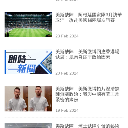
業
美斯缺陣︱阿根廷國家隊3月訪華
科
取消 改赴美國踢兩場友誼賽
技
職
23 Feb 2024
場
美斯缺陣｜美斯微博回應香港場
生
缺席：肌肉炎症非政治因素
活
20 Feb 2024
時
事
美斯缺陣｜美斯微博拍片澄清缺
陣無關政治：我與中國有著非常
專
緊密的緣份
欄
19 Feb 2024
訂
閱
美斯缺陣︳球王缺陣引發的藝術