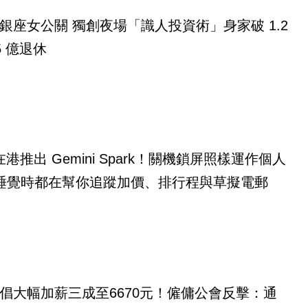
銀座女公關 獨創夜場「識人投資術」身家破 1.2
5 億退休
e 在港推出 Gemini Spark！關機鎖屏照樣運作個人
理 睡覺時都在幫你追蹤加價、排行程與草擬電郵
倡大幅加薪三成至6670元！僱傭公會反擊：通