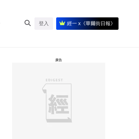
登入
經一 x《華爾街日報》
廣告