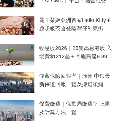
「AI CMO」平台！結合社交聆
聽與廣東話大模型 助中小企數
分鐘生成「貼地」宣傳短片
霸王茶姬亞洲首家Hello Kitty主
題超級茶倉登陸灣仔利東街 推
出首創「伯爵紅茶色」Hello Kitt
y及香港限定特調系列
收息股2026｜25隻高息港股 入
場費$1212起＋回報高達9.89
厘！持續更新
儲蓄保險回報率｜滙豐 中銀最
新保證回報一覽及揀選須知
保費徵費｜保監局徵費率 上限
及計算方法一覽