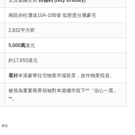
太古集團主席
白德利 (Guy Bradley)
南區赤柱灘道10A-10B號 低密度分層豪宅
2,832平方呎
5,000萬
港元
約17,655港元
看好
本港豪華住宅物業市場前景，故作物業投資。
被視為重要商界領袖對本港樓市投下**「信心一票」
**。
廣告