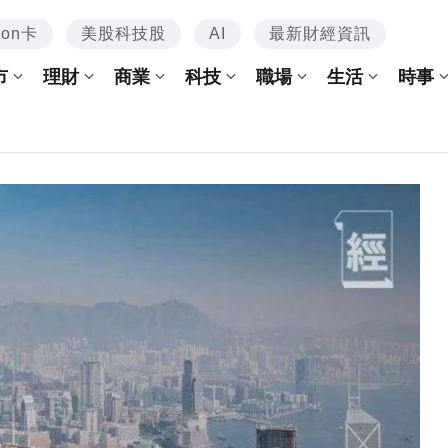
mon卡
美股科技股
AI
最新財經資訊
市
理財
商業
科技
職場
生活
時事