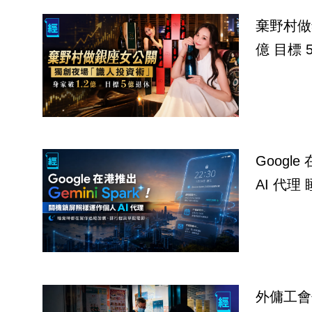
棄野村做
億 目標 
Googl
AI 代
外傭工會