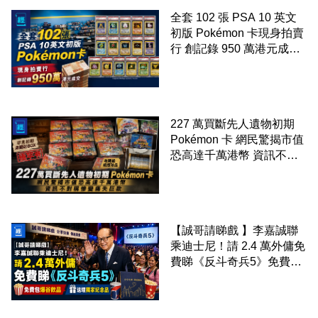
全套 102 張 PSA 10 英文
初版 Pokémon 卡現身拍賣
行 創記錄 950 萬港元成交
99 年開始「從未使用、從
未觸摸、從未受潮」保存難
度極高
227 萬買斷先人遺物初期
Pokémon 卡 網民驚揭市值
恐高達千萬港幣 資訊不對
稱慘變痛失巨款
【誠哥請睇戲 】李嘉誠聯
乘迪士尼！請 2.4 萬外傭免
費睇《反斗奇兵5》免費包
爆谷飲品 送埋獨家紀念品