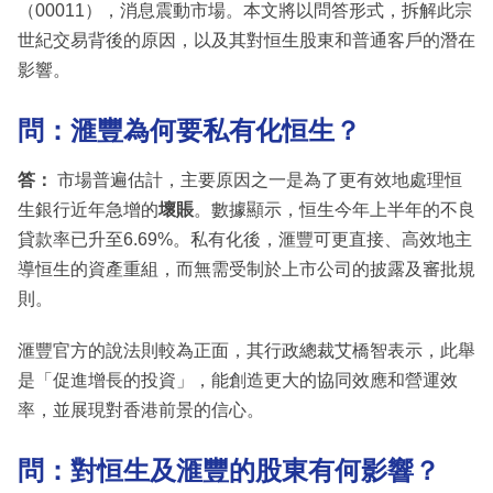
（00011），消息震動市場。本文將以問答形式，拆解此宗
世紀交易背後的原因，以及其對恒生股東和普通客戶的潛在
影響。
問：滙豐為何要私有化恒生？
答：
市場普遍估計，主要原因之一是為了更有效地處理恒
生銀行近年急增的
壞賬
。數據顯示，恒生今年上半年的不良
貸款率已升至6.69%。私有化後，滙豐可更直接、高效地主
導恒生的資產重組，而無需受制於上市公司的披露及審批規
則。
滙豐官方的說法則較為正面，其行政總裁艾橋智表示，此舉
是「促進增長的投資」，能創造更大的協同效應和營運效
率，並展現對香港前景的信心。
問：對恒生及滙豐的股東有何影響？