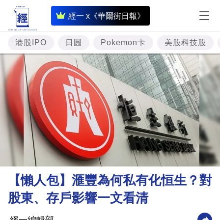
即
經一 x《華爾街日報》
時
財
港股IPO
日圓
Pokemon卡
美股科技股
經
專
題
投
資
樓
市
理
【懶人包】滙豐為何私有化恒生？對
財
股東、存戶影響一文看清
商
業