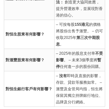
法：
創造更大協同效應，
提升營運效率，並展現對香
港的信心。
– 可按每股
155港元
的價格
將股份出售予滙豐。 – 仍可
對恒生股東有何影響？
收取2025年
第三次中期股
息
。
– 2025年的股息支付率
不受
對滙豐股東有何影響？
影響
。 – 未來3個季度將
暫
停
任何進一步的股份回購。
–
沒有
即時及直接的影響，
存款、貸款等服務如常。 –
對恒生銀行客戶有何影響？
滙豐及金管局均指，恒生將
保留其獨立持牌銀行地位、
品牌及分行網絡。