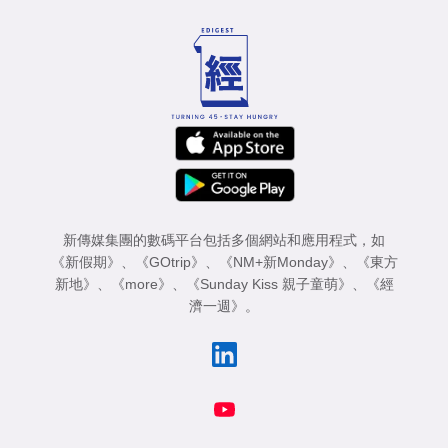
新傳媒集團的數碼平台包括多個網站和應用程式，如
《新假期》
、
《GOtrip》
、
《NM+新Monday》
、
《東方
新地》
、
《more》
、
《Sunday Kiss 親子童萌》
、
《經
濟一週》
。