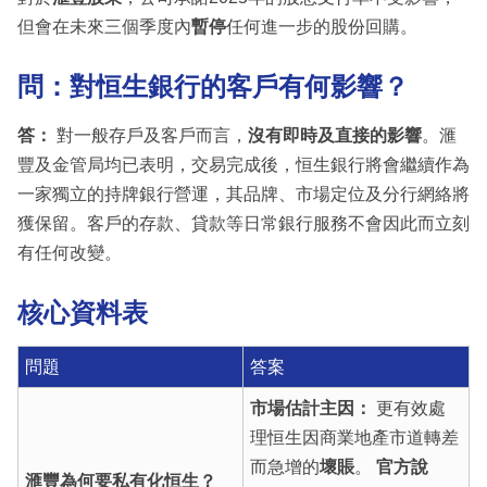
但會在未來三個季度內
暫停
任何進一步的股份回購。
問：對恒生銀行的客戶有何影響？
答：
對一般存戶及客戶而言，
沒有即時及直接的影響
。滙
豐及金管局均已表明，交易完成後，恒生銀行將會繼續作為
一家獨立的持牌銀行營運，其品牌、市場定位及分行網絡將
獲保留。客戶的存款、貸款等日常銀行服務不會因此而立刻
有任何改變。
核心資料表
問題
答案
市場估計主因：
更有效處
理恒生因商業地產市道轉差
而急增的
壞賬
。
官方說
滙豐為何要私有化恒生？