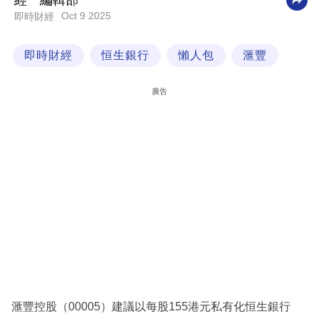
經一編輯部
Oct 9 2025
即時財經
科
技
即時財經
恒生銀行
懶人包
滙豐
職
場
廣告
生
活
時
事
專
欄
訂
閱
專
滙豐控股（00005）建議以每股155港元私有化恒生銀行
區