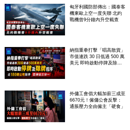
匈牙利國防部傳出：國泰客
機東歐上空一度失聯 北約
戰機曾9分鐘內升空截查
納指重拳打擊「唱高散貨」
市值連跌 30 日低過 500 萬
美元 即時啟動停牌及除牌
程序 近 180 間公司踩界 亞
洲佔三分一
外傭工會倡大幅加薪三成至
6670元！僱傭公會反擊：
通脹壓力全由僱主「硬食」