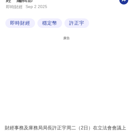
經一編輯部
Sep 2 2025
即時財經
科
技
即時財經
穩定幣
許正宇
職
場
廣告
生
活
時
事
專
欄
訂
閱
專
財經事務及庫務局局長許正宇周二（2日）在立法會會議上
區