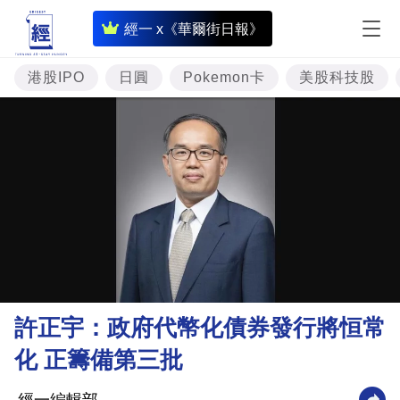
即
經一 x《華爾街日報》
時
財
港股IPO
日圓
Pokemon卡
美股科技股
經
專
題
投
資
樓
市
理
許正宇：政府代幣化債券發行將恒常
財
化 正籌備第三批
商
業