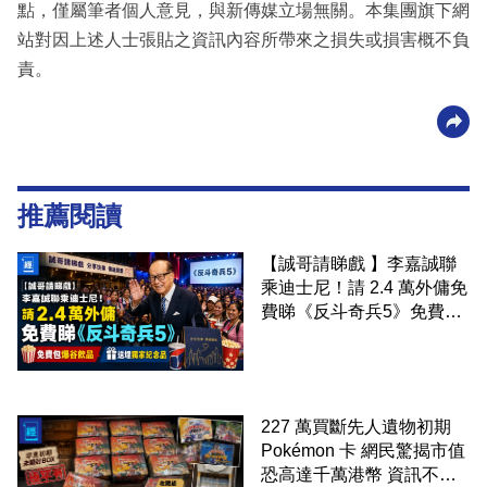
點，僅屬筆者個人意見，與新傳媒立場無關。本集團旗下網
站對因上述人士張貼之資訊內容所帶來之損失或損害概不負
責。
推薦閱讀
【誠哥請睇戲 】李嘉誠聯
乘迪士尼！請 2.4 萬外傭免
費睇《反斗奇兵5》免費包
爆谷飲品 送埋獨家紀念品
227 萬買斷先人遺物初期
Pokémon 卡 網民驚揭市值
恐高達千萬港幣 資訊不對