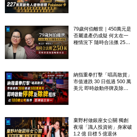
稱慘變痛失巨款
79歲何伯離世｜450萬元是
否屬遺產仍成疑 何太在一
種情況下 隨時合法擸 250
萬 拆解香港無遺囑繼承法
納指重拳打擊「唱高散貨」
市值連跌 30 日低過 500 萬
美元 即時啟動停牌及除牌
程序 近 180 間公司踩界 亞
洲佔三分一
棄野村做銀座女公關 獨創
夜場「識人投資術」身家破
1.2 億 目標 5 億退休