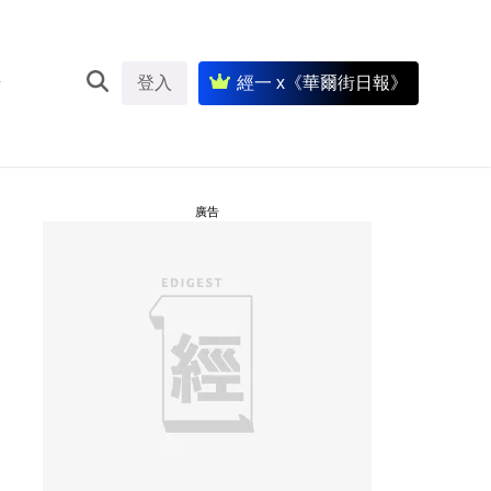
登入
經一 x《華爾街日報》
廣告