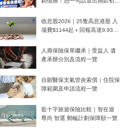
銷債務！憑一句話道出捐款初
衷：加州26萬人接獲免債通知、
一度被誤當詐騙手段
收息股2026｜25隻高息港股 入
場費$1144起＋回報高達9.93
厘！持續更新
人壽保險保單繼承｜受益人 遺
產承辦分別及流程一覽
自願醫保支氣管炎索償｜住院保
障範圍及申請流程一覽
藍十字旅遊保險比較｜智在遊
尊尚 智選 郵輪計劃保障額一覽