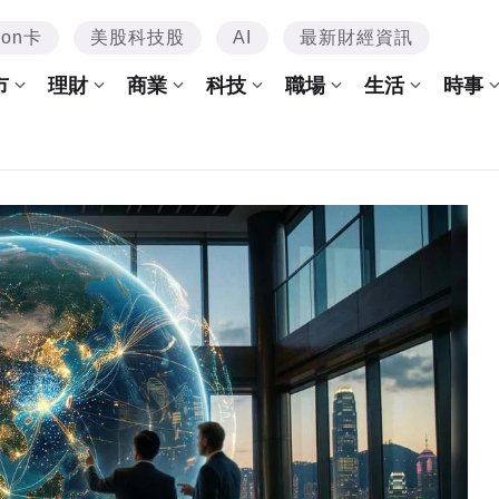
mon卡
美股科技股
AI
最新財經資訊
市
理財
商業
科技
職場
生活
時事