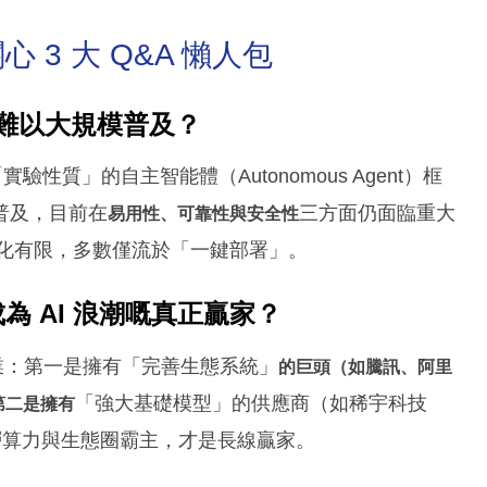
心 3 大 Q&A 懶人包
暫時難以大規模普及？
實驗性質」的自主智能體（Autonomous Agent）框
普及，目前在
三方面仍面臨重大
易用性、可靠性與安全性
差異化有限，多數僅流於「一鍵部署」。
為 AI 浪潮嘅真正贏家？
業：第一是擁有「完善生態系統」
的巨頭（如騰訊、阿里
「強大基礎模型」的供應商（如稀宇科技
第二是擁有
著底層算力與生態圈霸主，才是長線贏家。