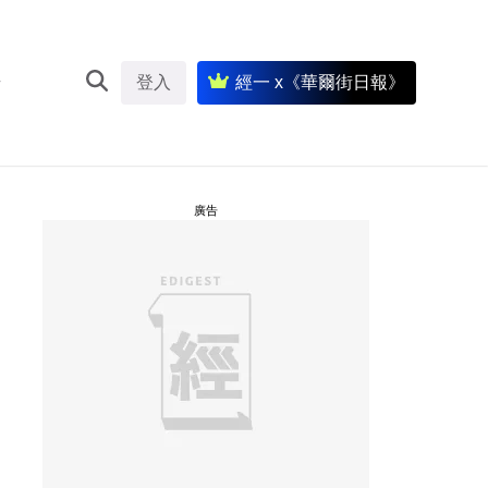
登入
經一 x《華爾街日報》
廣告