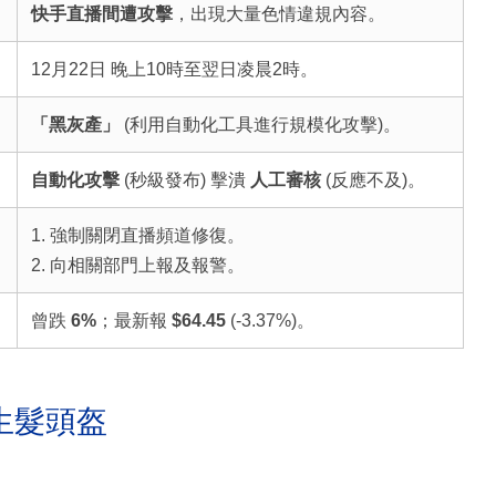
快手直播間遭攻擊
，出現大量色情違規內容。
12月22日 晚上10時至翌日凌晨2時。
「黑灰產」
(利用自動化工具進行規模化攻擊)。
自動化攻擊
(秒級發布) 擊潰
人工審核
(反應不及)。
1. 強制關閉直播頻道修復。
2. 向相關部門上報及報警。
曾跌
6%
；最新報
$64.45
(-3.37%)。
生髮頭盔