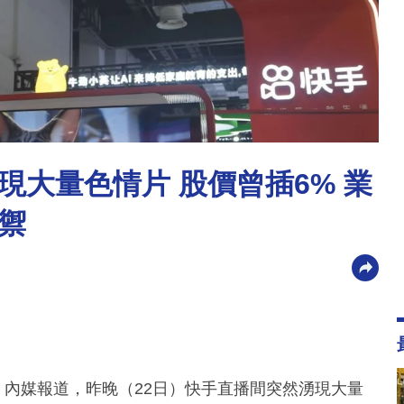
大量色情片 股價曾插6% 業
禦
。內媒報道，昨晚（22日）快手直播間突然湧現大量