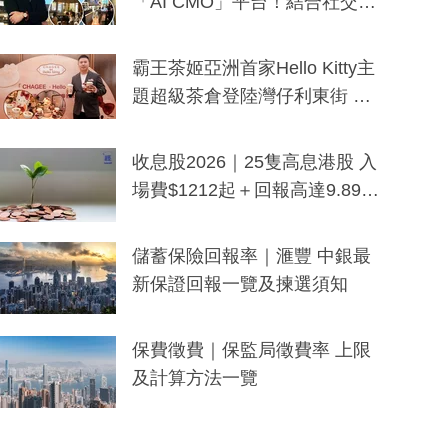
「AI CMO」平台！結合社交聆
聽與廣東話大模型 助中小企數
分鐘生成「貼地」宣傳短片
霸王茶姬亞洲首家Hello Kitty主
題超級茶倉登陸灣仔利東街 推
出首創「伯爵紅茶色」Hello Kitt
y及香港限定特調系列
收息股2026｜25隻高息港股 入
場費$1212起＋回報高達9.89
厘！持續更新
儲蓄保險回報率｜滙豐 中銀最
新保證回報一覽及揀選須知
保費徵費｜保監局徵費率 上限
及計算方法一覽