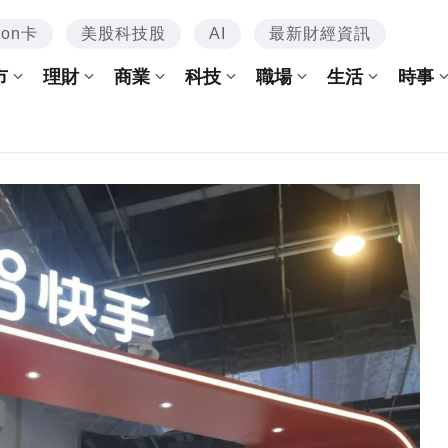
mon卡
美股科技股
AI
最新財經資訊
市
理財
商業
科技
職場
生活
時事