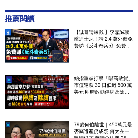
推薦閱讀
【誠哥請睇戲 】李嘉誠聯
乘迪士尼！請 2.4 萬外傭免
費睇《反斗奇兵5》免費包
爆谷飲品 送埋獨家紀念品
納指重拳打擊「唱高散貨」
市值連跌 30 日低過 500 萬
美元 即時啟動停牌及除牌
程序 近 180 間公司踩界 亞
洲佔三分一
79歲何伯離世｜450萬元是
否屬遺產仍成疑 何太在一