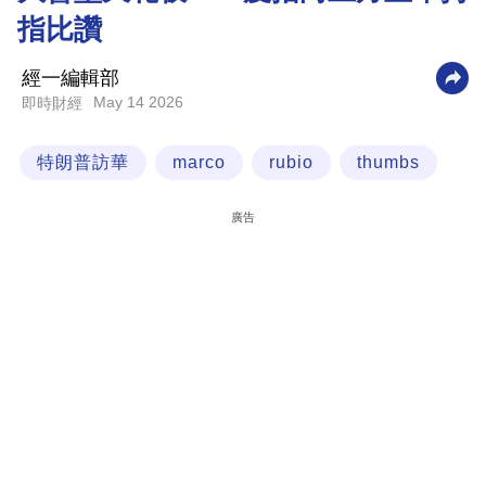
指比讚
科
技
經一編輯部
職
May 14 2026
即時財經
場
特朗普訪華
marco
rubio
thumbs
生
活
廣告
時
事
專
欄
訂
閱
專
區