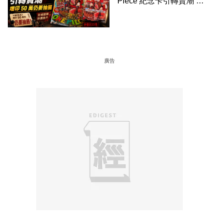
Piece 紀念卡引轉賣潮 增
印 50 萬仍要抽籤
廣告