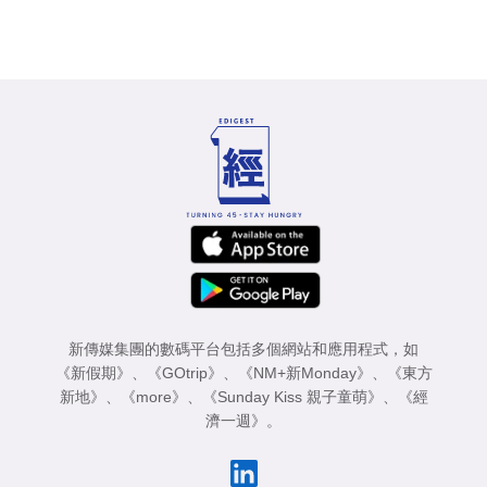
新傳媒集團的數碼平台包括多個網站和應用程式，如
《新假期》
、
《GOtrip》
、
《NM+新Monday》
、
《東方
新地》
、
《more》
、
《Sunday Kiss 親子童萌》
、
《經
濟一週》
。