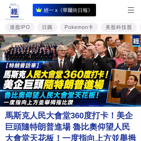
即
經一 x《華爾街日報》
時
財
港股IPO
日圓
Pokemon卡
美股科技股
經
專
題
投
資
樓
市
理
馬斯克人民大會堂360度打卡！美企
財
巨頭隨特朗普進場 魯比奧仰望人民
商
大會堂天花板！一度指向上方並舉拇
業