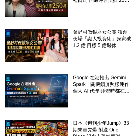
種情況下 隨時合法擸 250
萬 拆解香港無遺囑繼承法
棄野村做銀座女公關 獨創
夜場「識人投資術」身家破
1.2 億 目標 5 億退休
Google 在港推出 Gemini
Spark！關機鎖屏照樣運作
個人 AI 代理 睡覺時都在幫
你追蹤加價、排行程與草擬
電郵
日本《週刊少年Jump》33
期未賣先爆 附送 One