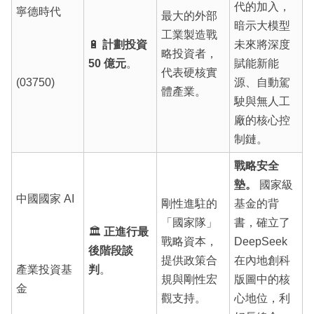
代的加入，
寧德時代
最大的外部
暗示大模型
工業製造戰
🔋
計劃投資
未來將深度
略投資者，
50 億元
。
賦能新能
代表硬核實
(03750)
源、自動駕
體產業。
駛與無人工
廠的核心控
制鏈。
戰略安全
墊。
國家級
中國國家 AI
剛性進駐的
基金的背
「國家隊」
書，確立了
🏛️
正進行最
戰略資本，
DeepSeek
後階段談
提供政策合
在內地創科
產業投資基
判
。
規與剛性宏
版圖中的核
金
觀支持。
心地位，利