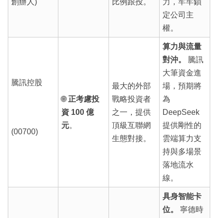
創辦人)
比例跟投。
力，牢牢鎖
定公司主
權。
算力與流量
對沖。
騰訊
大筆資金進
騰訊控股
最大的外部
場，預期將
🌐
正考慮投
戰略投資者
為
資 100 億
之一，提供
DeepSeek
元
。
頂級互聯網
提供剛性的
(00700)
生態對接。
雲端算力支
持與多場景
落地流水
線。
具身智能卡
位。
寧德時