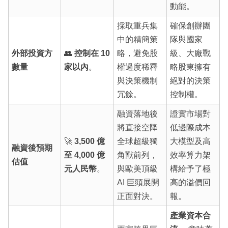
動能。
採取重兵集
確保創辦團
中的精簡策
隊與國家
外部投資方
👥
控制在 10
略，避免股
級、大廠戰
數量
家以內
。
權過度稀釋
略股東擁有
與決策機制
絕對的決策
冗餘。
控制權。
融資落地後
證實市場對
將直接空降
低邊際成本
🚀
3,500 億
全球超級獨
大模型及高
融資後預期
至 4,000 億
角獸前列，
效率算力架
估值
元人民幣
。
與歐美頂級
構給予了極
AI 巨頭展開
高的溢價回
正面對決。
報。
產業資本合