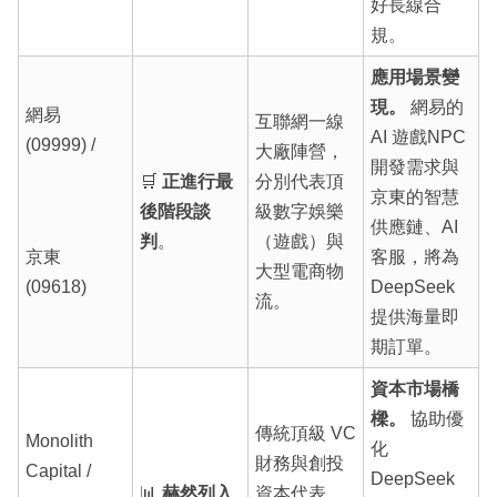
好長線合
規。
應用場景變
現。
網易的
網易
互聯網一線
AI 遊戲NPC
(09999) /
大廠陣營，
開發需求與
🛒
正進行最
分別代表頂
京東的智慧
後階段談
級數字娛樂
供應鏈、AI
判
。
（遊戲）與
京東
客服，將為
大型電商物
(09618)
DeepSeek
流。
提供海量即
期訂單。
資本市場橋
樑。
協助優
傳統頂級 VC
Monolith
化
財務與創投
Capital /
DeepSeek
📊
赫然列入
資本代表，