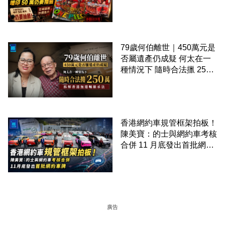
印 50 萬仍要抽籤
79歲何伯離世｜450萬元是
否屬遺產仍成疑 何太在一
種情況下 隨時合法擸 250
萬 拆解香港無遺囑繼承法
香港網約車規管框架拍板！
陳美寶：的士與網約車考核
合併 11 月底發出首批網約
車牌
廣告