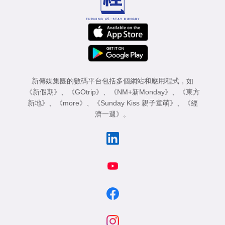
新傳媒集團的數碼平台包括多個網站和應用程式，如
《新假期》
、
《GOtrip》
、
《NM+新Monday》
、
《東方
新地》
、
《more》
、
《Sunday Kiss 親子童萌》
、
《經
濟一週》
。