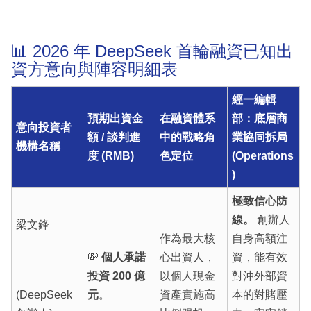
📊 2026 年 DeepSeek 首輪融資已知出
資方意向與陣容明細表
經一編輯
預期出資金
在融資體系
部：底層商
意向投資者
額 / 談判進
中的戰略角
業協同拆局
機構名稱
度 (RMB)
色定位
(Operations
)
極致信心防
線。
創辦人
梁文鋒
作為最大核
自身高額注
💸
個人承諾
心出資人，
資，能有效
投資 200 億
以個人現金
對沖外部資
(DeepSeek
元
。
資產實施高
本的對賭壓