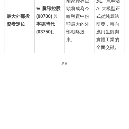
兩家跨界巨
流。
意味著
👑
騰訊控股
頭將成為今
AI 大模型正
最大外部投
(00700)
與
輪融資中份
式從純算法
資者定位
寧德時代
額最大的外
研發，轉向
(03750)
。
部戰略股
應用生態與
東。
實體工業的
全面交融。
廣告