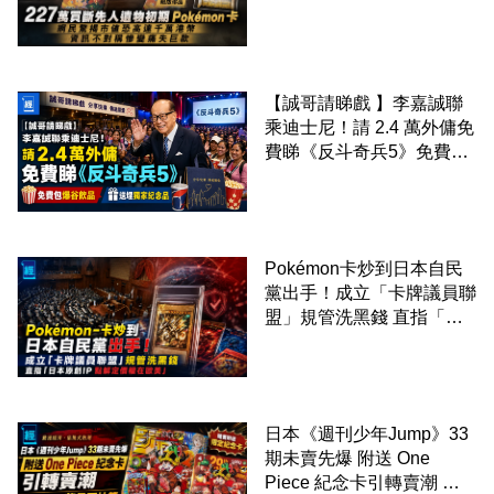
稱慘變痛失巨款
【誠哥請睇戲 】李嘉誠聯
乘迪士尼！請 2.4 萬外傭免
費睇《反斗奇兵5》免費包
爆谷飲品 送埋獨家紀念品
Pokémon卡炒到日本自民
黨出手！成立「卡牌議員聯
盟」規管洗黑錢 直指「日
本原創IP 點解定價權在歐
美」
日本《週刊少年Jump》33
期未賣先爆 附送 One
Piece 紀念卡引轉賣潮 增