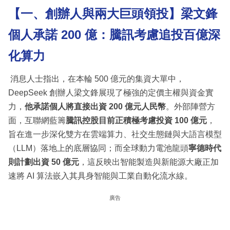
【一、創辦人與兩大巨頭領投】梁文鋒
個人承諾 200 億：騰訊考慮追投百億深
化算力
消息人士指出，在本輪 500 億元的集資大單中，
DeepSeek 創辦人梁文鋒展現了極強的定價主權與資金實
力，
他承諾個人將直接出資 200 億元人民幣
。外部陣營方
面，互聯網藍籌
騰訊控股目前正積極考慮投資 100 億元
，
旨在進一步深化雙方在雲端算力、社交生態鏈與大語言模型
（LLM）落地上的底層協同；而全球動力電池龍頭
寧德時代
則計劃出資 50 億元
，這反映出智能製造與新能源大廠正加
速將 AI 算法嵌入其具身智能與工業自動化流水線。
廣告