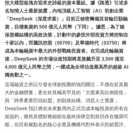
技大模型板塊亦迎來史詩級的資本重組。據《路透》引述多
名知情人士最新披露，內地頂級人工智能（AI）初創企業
「DeepSeek（深度求索）」目前正秘密籌備其首輪巨額融
資，目標集資約 500 億元人民幣（下同）。據悉，為了確
保股權結構的高效決策，計劃中的參投外部投資方將控制在
十家以內，而騰訊控股（00700）及寧德時代（03750）將
成為本輪融資中最大的外部戰略投資者。在完成此輪融資
後，DeepSeek 的市場估值預期將直接飆升至 3,500 億至
4,000 億元人民幣之間，一躍成為全球估值最高昂的超級 AI
獨角獸之一。
這場融資之所以引發全球創投圈的強烈關注，不僅在於其龐
大的金錢體量，更在於其極其罕見的「大股東高比例跟投」
與「跨界產業巨頭結盟」的財政結構。消息人士透露，
DeepSeek 預計將在未來數周內正式完成本輪投資的所有合
規簽約，雖然具體財務細節在最終掛牌交割前仍存在微調可
能，但目前被點名的核心企業及機構均對外表示拒絕置評。