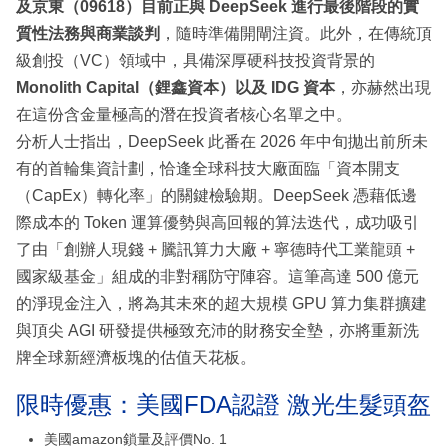
及京東（09618）目前正與 DeepSeek 進行最後階段的實
質性法務與商業談判
，隨時準備開閘注資。此外，在傳統頂
級創投（VC）領域中，具備深厚硬科技投資背景的
Monolith Capital（鋰鑫資本）以及 IDG 資本
，亦赫然出現
在這份含金量極高的潛在投資者核心名單之中。
分析人士指出，DeepSeek 此番在 2026 年中旬拋出前所未
有的首輪集資計劃，恰逢全球科技大廠面臨「資本開支
（CapEx）轉化率」的關鍵檢驗期。DeepSeek 憑藉低邊
際成本的 Token 運算優勢與高回報的算法迭代，成功吸引
了由「創辦人現錢 + 騰訊算力大廠 + 寧德時代工業龍頭 +
國家級基金」組成的非對稱防守陣容。這筆高達 500 億元
的淨現金注入，將為其未來的超大規模 GPU 算力集群擴建
與頂尖 AGI 研發提供極致充沛的財務安全墊，亦將重新洗
牌全球新經濟板塊的估值天花板。
限時優惠：美國FDA認證 激光生髮頭盔
美國amazon鎖量及評價No. 1