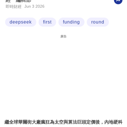
經一編輯部
Jun 3 2026
即時財經
科
技
deepseek
first
funding
round
職
場
廣告
生
活
時
事
專
欄
訂
閱
專
繼全球華爾街大廠瘋狂為太空與算法巨頭定價後，內地硬科
區