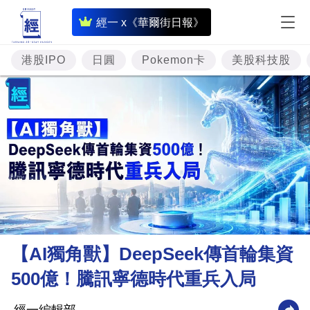
即
經一 x《華爾街日報》
時
財
港股IPO
日圓
Pokemon卡
美股科技股
經
專
題
投
資
樓
市
理
【AI獨角獸】DeepSeek傳首輪集資
財
500億！騰訊寧德時代重兵入局
商
業