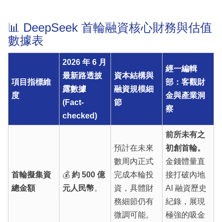
📊 DeepSeek 首輪融資核心財務與估值
數據表
2026 年 6 月
經一編輯
最新路透披
資本結構與
項目指標維
部：客觀財
露數據
融資規模細
度
金與產業洞
(Fact-
節
察
checked)
前所未有之
預計在未來
初創首輪。
數周內正式
金錢體量直
首輪擬集資
💰
約 500 億
完成本輪投
接打破內地
總金額
元人民幣
。
資，具體財
AI 融資歷史
務細節仍有
紀錄，展現
微調可能。
極強的吸金