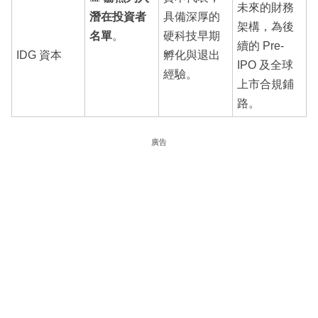
未來的財務
潛在投資者
具備深厚的
架構，為後
名單
。
硬科技早期
續的 Pre-
IDG 資本
孵化與退出
IPO 及全球
經驗。
上市合規鋪
路。
廣告