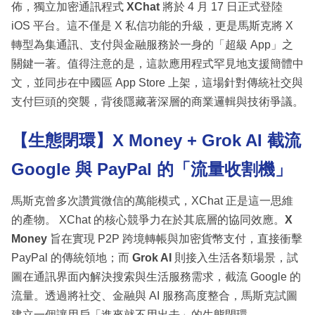
佈，獨立加密通訊程式
XChat
將於 4 月 17 日正式登陸
iOS 平台。這不僅是 X 私信功能的升級，更是馬斯克將 X
轉型為集通訊、支付與金融服務於一身的「超級 App」之
關鍵一著。值得注意的是，這款應用程式罕見地支援簡體中
文，並同步在中國區 App Store 上架，這場針對傳統社交與
支付巨頭的突襲，背後隱藏著深層的商業邏輯與技術爭議。
【生態閉環】X Money + Grok AI
截流
Google 與 PayPal
的「流量收割機」
馬斯克曾多次讚賞微信的萬能模式，XChat 正是這一思維
的產物。 XChat 的核心競爭力在於其底層的協同效應。
X
Money
旨在實現 P2P 跨境轉帳與加密貨幣支付，直接衝擊
PayPal 的傳統領地；而
Grok AI
則接入生活各類場景，試
圖在通訊界面內解決搜索與生活服務需求，截流 Google 的
流量。透過將社交、金融與 AI 服務高度整合，馬斯克試圖
建立一個讓用戶「進來就不用出去」的生態閉環。