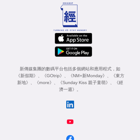
新傳媒集團的數碼平台包括多個網站和應用程式，如
《新假期》
、
《GOtrip》
、
《NM+新Monday》
、
《東方
新地》
、
《more》
、
《Sunday Kiss 親子童萌》
、
《經
濟一週》
。