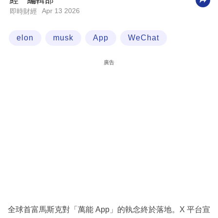
經一編輯部
Apr 13 2026
即時財經
科
技
elon
musk
App
WeChat
職
場
廣告
生
活
時
事
專
欄
訂
閱
專
全球首富馬斯克對「萬能 App」的執念終於落地。X 平台宣
區