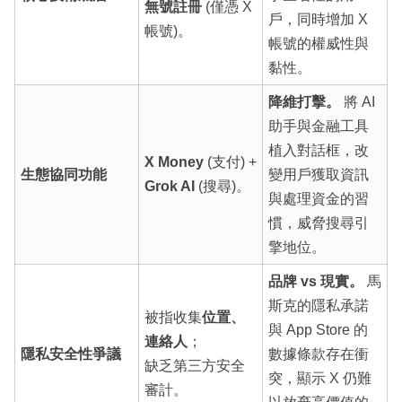
無號註冊
(僅憑 X
戶，同時增加 X
帳號)。
帳號的權威性與
黏性。
降維打擊。
將 AI
助手與金融工具
植入對話框，改
X Money
(支付) +
生態協同功能
變用戶獲取資訊
Grok AI
(搜尋)。
與處理資金的習
慣，威脅搜尋引
擎地位。
品牌 vs 現實。
馬
斯克的隱私承諾
被指收集
位置、
與 App Store 的
連絡人
；
隱私安全性爭議
數據條款存在衝
缺乏第三方安全
突，顯示 X 仍難
審計。