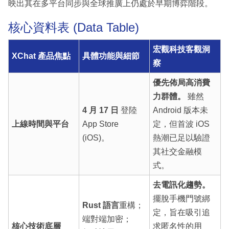
映出其在多平台同步與全球推廣上仍處於早期博弈階段。
核心資料表 (Data Table)
宏觀科技客觀洞
XChat 產品焦點
具體功能與細節
察
優先佈局高消費
力群體。
雖然
4 月 17 日
登陸
Android 版本未
上線時間與平台
App Store
定，但首波 iOS
(iOS)。
熱潮已足以驗證
其社交金融模
式。
去電訊化趨勢。
擺脫手機門號綁
Rust 語言
重構；
定，旨在吸引追
端對端加密；
核心技術底層
求匿名性的用