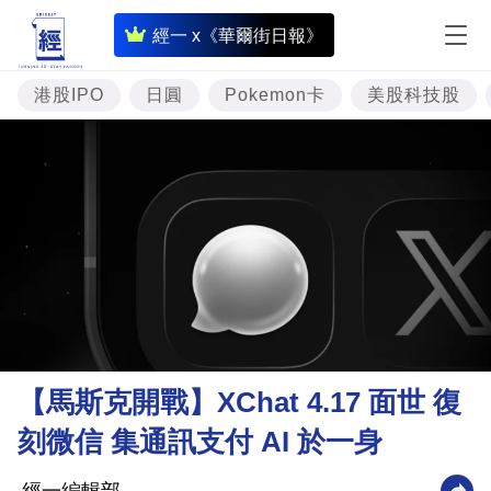
即
經一 x《華爾街日報》
時
財
港股IPO
日圓
Pokemon卡
美股科技股
經
專
題
投
資
樓
市
理
【馬斯克開戰】XChat 4.17 面世 復
財
刻微信 集通訊支付 AI 於一身
商
業