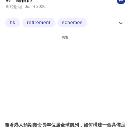
經一編輯部
Jun 4 2026
即時財經
科
技
hk
retirement
schemes
職
association
場
廣告
生
活
時
事
專
欄
訂
閱
專
隨著港人預期壽命長年位居全球前列，如何構建一個具備足
區