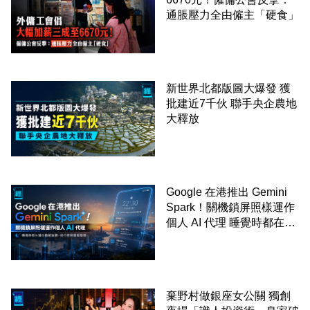
通脹壓力全由僱主「硬食」
新世界北都版圖大爆發 獲
批建近7千伙 聯手央企農地
大釋放
Google 在港推出 Gemini
Spark！關機鎖屏照樣運作
個人 AI 代理 睡覺時都在幫
你追蹤加價、排行程與草擬
電郵
棄野村做銀座女公關 獨創