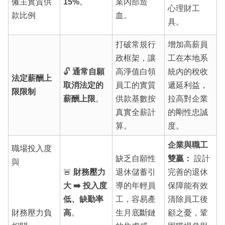
僱主實質供
15%
。
業內部造
心理財工
款比例
血。
具。
打破常規行
增加高薪員
政框架，讓
工在本地系
🔓
通常自願
高淨值白領
統內的稅收
法定薪酬上
取消法定的
員工的實質
遞延利益，
限限制
薪酬上限
。
供款基數按
拉高對企業
真實全薪計
的剛性忠誠
算。
度。
企業與職工
職場投入度
缺乏自願性
雙贏：
設計
與
🚨
財務壓力
退休儲蓄引
完善的退休
大 ➡️ 投入度
導的年輕員
保障能有效
低、缺勤率
工，容易產
清除員工後
財務壓力負
高
。
生月底斷鏈
顧之憂，鞏