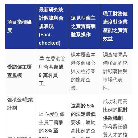
最新研究統
職工財務健
計數據與合
遠見型僱主
項目指標維
康度對企業
規表現
之實質薪酬
度
產能之實質
(Fact-
體系操作
效益
checked)
樣本覆蓋本
調查結果具
🏛️ 在香港管
港多個核心
備極高的統
受訪僱主覆
理合共
超過
與支柱行業
計顯著性與
蓋規模
9 萬名員
的龍頭企
市場代表
工
。
業。
性。
強積金/職業
成功利用高
遠高於 5%
計劃
比例的
配對
📈 佔受訪僱
的法定最低
供款機制
，
主員工薪酬
要求
，屬於
作為留任優
的
8% 至
高比例的企
質人才的核