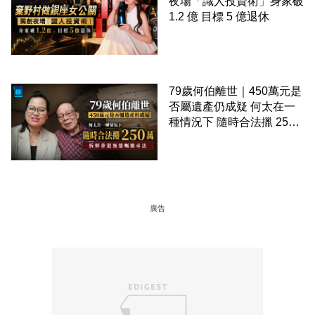
夜場「識人投資術」身家破
1.2 億 目標 5 億退休
79歲何伯離世｜450萬元是
否屬遺產仍成疑 何太在一
種情況下 隨時合法擸 250
萬 拆解香港無遺囑繼承法
廣告