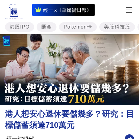
即
經一 x《華爾街日報》
時
財
港股IPO
匯金
Pokemon卡
美股科技股
經
專
題
投
資
樓
市
理
港人想安心退休要儲幾多？研究：目
財
標儲蓄須達710萬元
商
業