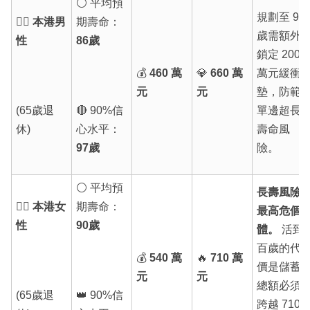
⚪ 平均預
規劃至 97
🙋‍♂️ 本港男
期壽命：
歲需額外
性
86歲
鎖定 200
💰
460 萬
💎
660 萬
萬元緩衝
元
元
墊，防範
(65歲退
🔴 90%信
單邊超長
休)
心水平：
壽命風
97歲
險。
⚪ 平均預
長壽風險
🙋‍♀️ 本港女
期壽命：
最高危個
性
90歲
體。
活到
百歲的代
💰
540 萬
🔥
710 萬
價是儲蓄
元
元
總額必須
(65歲退
👑 90%信
跨越 710