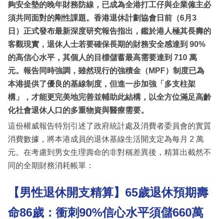
夠安全墊的晚年財務防線，已成為全港打工仔與企業僱主必
須共同面對的剛性課題。香港退休計劃協會日前（6月3
日）正式發布最新深度研究報告指出，鑑於港人極其長壽的
客觀現實，退休人士若要確保長期的財務安全感達到 90%
的高信心水平，其個人的目標儲蓄最高需要達到 710 萬
元。報告同時強調，雖然現行的強積金（MPF）制度已為
本港提供了優良的基線制度，但進一步加強「多支柱架
構」，才能更完美地完善並輔助此結構，以全方位滿足高齡
化社會退休人口的多重物資與醫療需要。
這份權威報告特別引述了政府統計處及消費者委員會的實質
消費數據，將本港成員的退休基線生活開支定為每月 2 萬
元。在考慮到男女生理壽命的非對稱差異後，精算出截然不
同的全期財務消耗帳單：
【男性退休開支精算】65歲退休預期壽
命86歲：衝刺90%信心水平須儲660萬