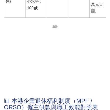
休)
心水平：
萬元大
100歲
關。
廣告
📊 本港企業退休福利制度（MPF /
ORSO）僱主供款與職工效能對照表