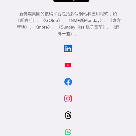
新傳媒集團的數碼平台包括多個網站和應用程式，如
《新假期》
、
《GOtrip》
、
《NM+新Monday》
、
《東方
新地》
、
《more》
、
《Sunday Kiss 親子童萌》
、
《經
濟一週》
。