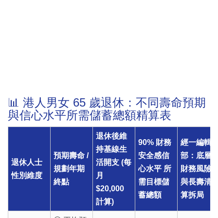
📊 港人男女 65 歲退休：不同壽命預期
與信心水平所需儲蓄總額精算表
退休後維
90% 財務
經一編輯
持基線生
預期壽命 /
安全感信
部：底層
退休人士
活開支 (每
規劃年期
心水平 所
財務風險
性別維度
月
終點
需目標儲
與長壽清
$20,000
蓄總額
算拆局
計算)