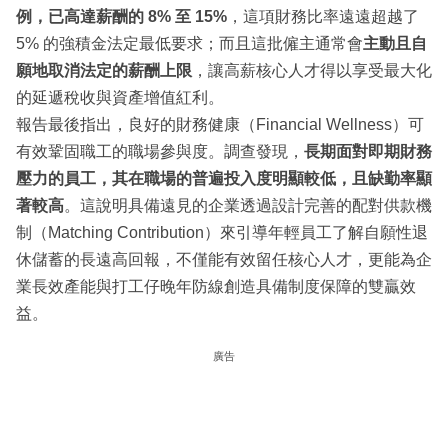
例，已高達薪酬的 8% 至 15%
，這項財務比率遠遠超越了
5% 的強積金法定最低要求；而且這批僱主通常會
主動且自
願地取消法定的薪酬上限
，讓高薪核心人才得以享受最大化
的延遞稅收與資產增值紅利。
報告最後指出，良好的財務健康（Financial Wellness）可
有效鞏固職工的職場參與度。調查發現，
長期面對即期財務
壓力的員工，其在職場的普遍投入度明顯較低，且缺勤率顯
著較高
。這說明具備遠見的企業透過設計完善的配對供款機
制（Matching Contribution）來引導年輕員工了解自願性退
休儲蓄的長遠高回報，不僅能有效留任核心人才，更能為企
業長效產能與打工仔晚年防線創造具備制度保障的雙贏效
益。
廣告