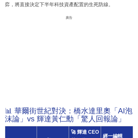
弈，將直接決定下半年科技資產配置的生死防線。
廣告
📊 華爾街世紀對決：橋水達里奧「AI泡
沫論」vs 輝達黃仁勳「驚人回報論」
🚀 輝達 CEO
經一編輯