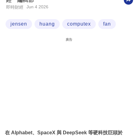
經一編輯部
Jun 4 2026
即時財經
科
技
jensen
huang
computex
fan
職
場
廣告
生
活
時
事
專
欄
訂
閱
專
在 Alphabet、SpaceX 與 DeepSeek 等硬科技巨頭於
區