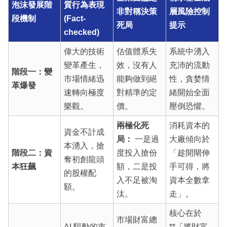
泡沫發展階
質行為表現
非對稱決策
層風險控制
段機制
(Fact-
死局
提示
checked)
偉大的技術
估值體系失
系統中湧入
變革產生，
效，沒有人
充沛的流動
階段一：變
市場情緒迅
能夠做到絕
性，貪婪情
革爆發
速轉向極度
對精準的定
緒開始全面
樂觀。
價。
壓倒恐懼。
兩極化死
消耗資本的
資金不計成
局：
一是過
大廠傾向於
本湧入，搶
階段二：資
度投入搶份
「趁開閘伸
奪初創龍頭
本狂飆
額，二是投
手可得，將
的股權配
入不足被淘
資本全數拿
額。
汰。
走」。
核心在於
市場財富總
AI 驅動的市
**「將財富