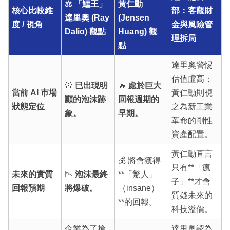
⚖️ 「鱷王」
黃仁勳
核心比較維
部：客觀財
達里奧 (Ray
(Jensen
度 / 視角
金與風險管
Dalio) 觀點
Huang) 觀
理拆局
點
達里奧警惕
估值虛高；
🚨
已出現明
🔥
處於巨大
當前 AI 市場
黃仁勳則視
顯的泡沫跡
回報週期的
狀態定位
之為新工業
象。
早期。
革命的剛性
資產配置。
黃仁勳直言
💰 將會獲得
只有**「瘋
未來的實質
📉
泡沫最終
**「驚人」
子」**才會
回報預期
將爆破。
（insane）
質疑未來的
**的回報。
科技溢價。
企業為了搶
達里奧認為