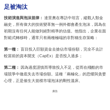
足被淘汰
技術演進與泡沫規律：
達里奧在專訪中坦言，縱觀人類金
融史，所有偉大的技術變革無一例外都會產生泡沫，因為在
初期沒有任何人能做到絕對精準的估值。他指出，企業在面
對範式轉移時，通常只有兩種極端的非對稱生存策略：
第一種：
盲目投入巨額資金去搶佔市場份額，完全不去計
較當前的資本開支（CapEx）是否投入過多；
第二種：
因為過度謹慎而導致投入不足，從而在殘酷的市
場競爭中徹底失去市場份額。這種「兩極化」的恐懼與貪婪
心理，正是催生大規模市場泡沫的剛性溫床。
廣告