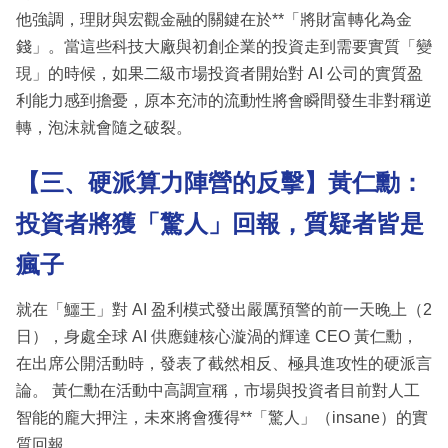
他強調，理財與宏觀金融的關鍵在於**「將財富轉化為金
錢」。當這些科技大廠與初創企業的投資走到需要實質「變
現」的時候，如果二級市場投資者開始對 AI 公司的實質盈
利能力感到擔憂，原本充沛的流動性將會瞬間發生非對稱逆
轉，泡沫就會隨之破裂。
【三、硬派算力陣營的反擊】黃仁勳：
投資者將獲「驚人」回報，質疑者皆是
瘋子
就在「鱷王」對 AI 盈利模式發出嚴厲預警的前一天晚上（2
日），身處全球 AI 供應鏈核心漩渦的輝達 CEO 黃仁勳，
在出席公開活動時，發表了截然相反、極具進攻性的硬派言
論。 黃仁勳在活動中高調宣稱，市場與投資者目前對人工
智能的龐大押注，未來將會獲得**「驚人」（insane）的實
質回報。