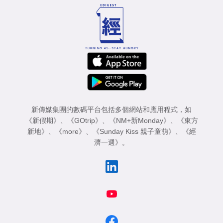
新傳媒集團的數碼平台包括多個網站和應用程式，如
《新假期》
、
《GOtrip》
、
《NM+新Monday》
、
《東方
新地》
、
《more》
、
《Sunday Kiss 親子童萌》
、
《經
濟一週》
。