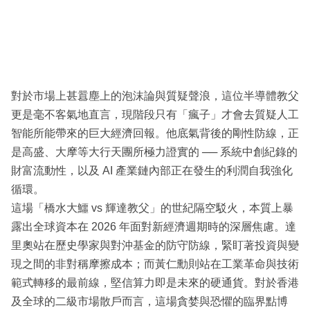
對於市場上甚囂塵上的泡沫論與質疑聲浪，這位半導體教父
更是毫不客氣地直言，現階段只有「瘋子」才會去質疑人工
智能所能帶來的巨大經濟回報。他底氣背後的剛性防線，正
是高盛、大摩等大行天團所極力證實的 ── 系統中創紀錄的
財富流動性，以及 AI 產業鏈內部正在發生的利潤自我強化
循環。
這場「橋水大鱷 vs 輝達教父」的世紀隔空駁火，本質上暴
露出全球資本在 2026 年面對新經濟週期時的深層焦慮。達
里奧站在歷史學家與對沖基金的防守防線，緊盯著投資與變
現之間的非對稱摩擦成本；而黃仁勳則站在工業革命與技術
範式轉移的最前線，堅信算力即是未來的硬通貨。對於香港
及全球的二級市場散戶而言，這場貪婪與恐懼的臨界點博