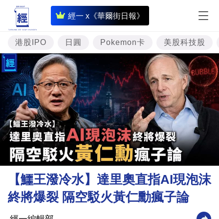
即
經一 x《華爾街日報》
時
財
港股IPO
日圓
Pokemon卡
美股科技股
經
專
題
投
資
樓
市
理
【鱷王潑冷水】達里奧直指AI現泡沫
財
終將爆裂 隔空駁火黃仁勳瘋子論
商
業