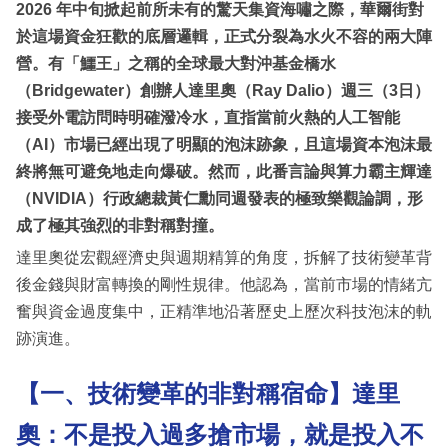
2026 年中旬掀起前所未有的驚天集資海嘯之際，華爾街對
於這場資金狂歡的底層邏輯，正式分裂為水火不容的兩大陣
營。有「鱷王」之稱的全球最大對沖基金橋水
（Bridgewater）創辦人達里奧（Ray Dalio）週三（3日）
接受外電訪問時明確潑冷水，直指當前火熱的人工智能
（AI）市場已經出現了明顯的泡沫跡象，且這場資本泡沫最
終將無可避免地走向爆破。然而，此番言論與算力霸主輝達
（NVIDIA）行政總裁黃仁勳同週發表的極致樂觀論調，形
成了極其強烈的非對稱對撞。
達里奧從宏觀經濟史與週期精算的角度，拆解了技術變革背
後金錢與財富轉換的剛性規律。他認為，當前市場的情緒亢
奮與資金過度集中，正精準地沿著歷史上歷次科技泡沫的軌
跡演進。
【一、技術變革的非對稱宿命】達里
奧：不是投入過多搶市場，就是投入不