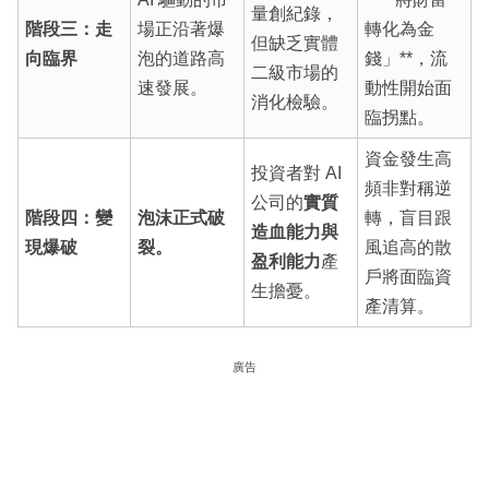
量創紀錄，
階段三：走
場正沿著爆
轉化為金
但缺乏實體
向臨界
泡的道路高
錢」**，流
二級市場的
速發展。
動性開始面
消化檢驗。
臨拐點。
資金發生高
投資者對 AI
頻非對稱逆
公司的
實質
階段四：變
泡沫正式破
轉，盲目跟
造血能力與
現爆破
裂。
風追高的散
盈利能力
產
戶將面臨資
生擔憂。
產清算。
廣告