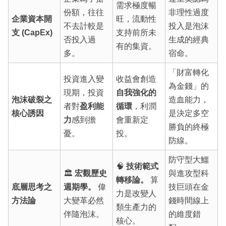
需求極度暢
份額，往往
非理性過度
企業資本開
旺，流動性
不去計較是
投入是泡沫
支 (CapEx)
支持前所未
否投入過
生成的經典
有的集資。
多。
宿命。
「財富轉化
投資進入變
收益會創造
為金錢」的
現期，投資
自我強化的
泡沫破裂之
造血能力，
者對
盈利能
循環
，利潤
核心誘因
是決定多空
力
感到擔
會重新定
勝負的終極
憂。
投。
防線。
防守型大鱷
🧠
技術範式
🏛️
宏觀歷史
與進攻型科
轉移論。
算
底層思考之
週期學。
偉
技巨頭在金
力是改變人
方法論
大變革必然
錢時間線上
類生產力的
伴隨泡沫。
的維度錯
核心。