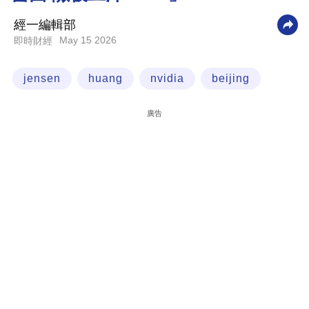
科
經一編輯部
技
May 15 2026
即時財經
職
jensen
huang
nvidia
beijing
場
生
廣告
活
時
事
專
欄
訂
閱
專
區