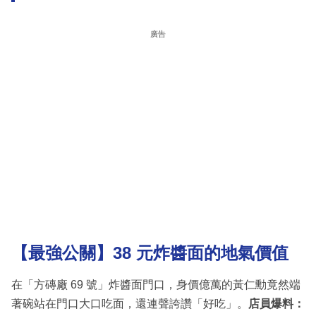
廣告
【最強公關】38 元炸醬面的地氣價值
在「方磚廠 69 號」炸醬面門口，身價億萬的黃仁勳竟然端
著碗站在門口大口吃面，還連聲誇讚「好吃」。
店員爆料：