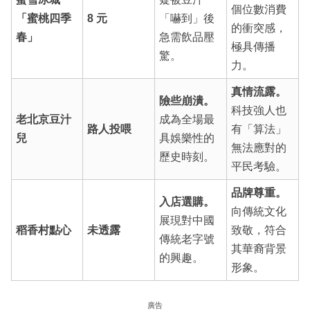
個位數消費
「蜜桃四季
8 元
「嚇到」後
的衝突感，
春」
急需飲品壓
極具傳播
驚。
力。
真情流露。
險些崩潰。
科技強人也
老北京豆汁
成為全場最
路人投喂
有「算法」
兒
具娛樂性的
無法應對的
歷史時刻。
平民考驗。
品牌尊重。
入店選購。
向傳統文化
展現對中國
稻香村點心
未透露
致敬，符合
傳統老字號
其華裔背景
的興趣。
形象。
廣告