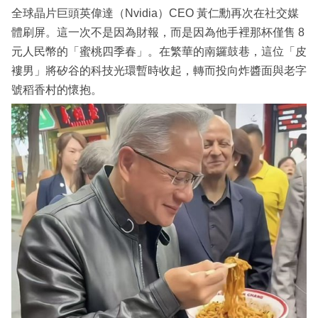
全球晶片巨頭英偉達（Nvidia）CEO 黃仁勳再次在社交媒
體刷屏。這一次不是因為財報，而是因為他手裡那杯僅售 8
元人民幣的「蜜桃四季春」。在繁華的南鑼鼓巷，這位「皮
褸男」將矽谷的科技光環暫時收起，轉而投向炸醬面與老字
號稻香村的懷抱。