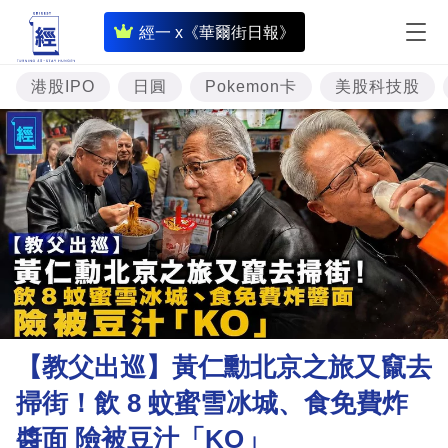
即
經一 x《華爾街日報》
時
財
港股IPO
日圓
Pokemon卡
美股科技股
經
專
題
投
資
樓
市
理
【教父出巡】黃仁勳北京之旅又竄去
財
掃街！飲 8 蚊蜜雪冰城、食免費炸
商
醬面 險被豆汁「KO」
業