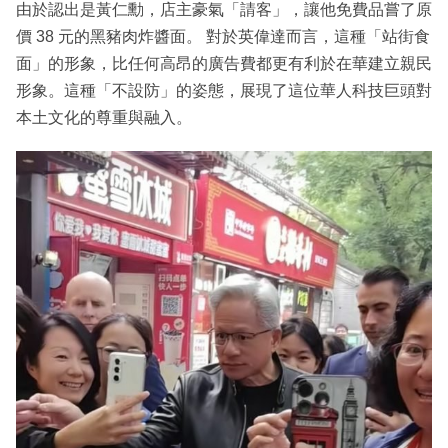
由於認出是黃仁勳，店主豪氣「請客」，讓他免費品嘗了原
價 38 元的黑豬肉炸醬面。 對於英偉達而言，這種「站街食
面」的形象，比任何高昂的廣告費都更有利於在華建立親民
形象。這種「不設防」的姿態，展現了這位華人科技巨頭對
本土文化的尊重與融入。