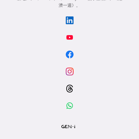
濟一週》
。