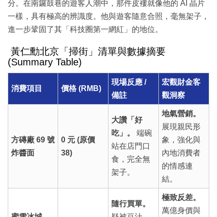
分。在南鑼鼓巷的遊客人潮中，那件皮褸就像他的 AI 晶片
一樣，具有極高的辨識度。他與遊客隨意合照，毫無架子，
進一步鞏固了其「科技圈第一網紅」的地位。
黃仁勳北京「掃街」清單與數據摘要
(Summary Table)
現場反應 /
宏觀財金客
消費項目
價格 (RMB)
備註
觀洞察
地氣營銷。
大讚「好
展現親民形
吃」。
端碗
方磚廠 69 號
0 元 (原價
象，強化與
站在店門口
炸醬面
38)
內地消費者
食，完全無
的情感連
架子。
結。
極致反差。
隨行買單。
萬億身價與
蜜雪冰城
疑被豆汁