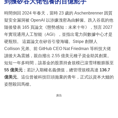
到獲矽谷大佬包養的百億舵手
時間倒回 2024 年春天，當時 23 歲的 Aschenbrenner 因質
疑安全漏洞被 OpenAI 以涉嫌洩密為由解僱。跌入谷底的他
隨後發表 165 頁論文《態勢感知：未來十年》，預言 2027
年實現通用人工智能（AGI），並指出電力與數據中心才是
硬瓶頸。 這篇論文在矽谷引發海嘯。Stripe 創辦人
Collison 兄弟、前 GitHub CEO Nat Friedman 等科技大佬
讀後大為震撼，親自撥出 2.55 億美元種子資金助其創業。
短短一年多時間，該基金的股票持倉規模已滾雪球般膨脹至
55 億美元
；若計入期權名義價值，總管理規模高達
136.7
億美元
。這位曾被科技巨頭拋棄的青年，正式以資本大鱷的
姿態殺回馬槍。
廣告