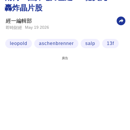
轟炸晶片股
科
技
經一編輯部
職
May 19 2026
即時財經
場
leopold
aschenbrenner
salp
13f
生
活
廣告
時
事
專
欄
訂
閱
專
區