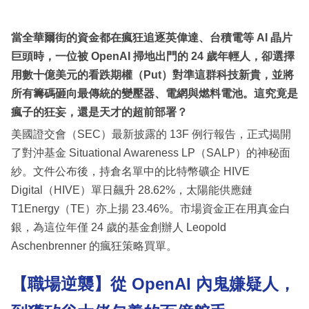
當全華爾街的資金都在瘋狂追逐英偉達、台積電等 AI 晶片
巨頭時，一位被 OpenAI 掃地出門的 24 歲年輕人，卻選擇
用數十億美元的看跌期權（Put）對準這群科技新貴，並將
所有籌碼砸向最傳統的變壓器、電網與燃料電池。這究竟是
瘋子的狂妄，還是天才的超前部署？
美國證交會（SEC）最新披露的 13F 例行報告，正式揭開
了對沖基金 Situational Awareness LP（SALP）的神秘面
紗。文件公布後，持倉名單中的比特幣礦企 HIVE
Digital（HIVE）單日飆升 28.62%，太陽能供應鏈
T1Energy（TE）亦上揚 23.46%。市場資金正在用真金白
銀，為這位年僅 24 歲的基金創辦人 Leopold
Aschenbrenner 的瘋狂策略買單。
【職場逆襲】從 OpenAI 內鬼嫌疑人，