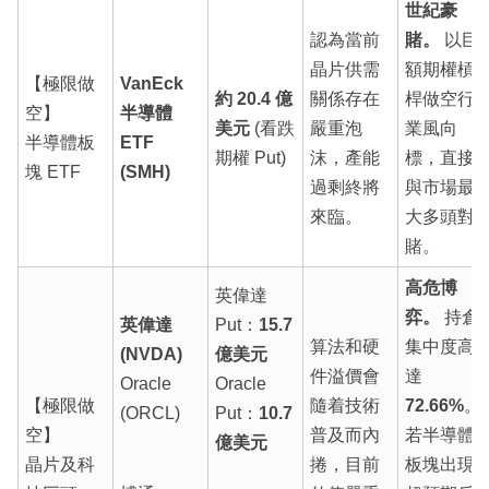
世紀豪
認為當前
賭。
以巨
晶片供需
額期權槓
【極限做
VanEck
約 20.4 億
關係存在
桿做空行
空】
半導體
美元
(看跌
嚴重泡
業風向
半導體板
ETF
期權 Put)
沫，產能
標，直接
塊 ETF
(SMH)
過剩終將
與市場最
來臨。
大多頭對
賭。
高危博
英偉達
弈。
持倉
英偉達
Put：
15.7
算法和硬
集中度高
(NVDA)
億美元
件溢價會
達
Oracle
Oracle
【極限做
隨着技術
72.66%
。
(ORCL)
Put：
10.7
空】
普及而內
若半導體
億美元
晶片及科
捲，目前
板塊出現