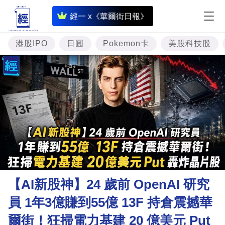
即
經一 x《華爾街日報》
時
財
港股IPO
日圓
Pokemon卡
美股科技股
經
專
題
投
資
樓
市
理
【AI新股神】24 歲前 OpenAI 研究
財
員 1年3億賺到55億 13F 持倉震撼華
商
爾街！狂掃電力基建 20 億美元 Put
業