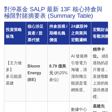
對沖基金 SALP 最新 13F 核心持倉與
極限對賭摘要表 (Summary Table)
核心涉足
持倉規模 /
24歲股神
投資策略
宏觀財金
資產 / 股
期權名義
之商業與
板塊
客觀洞察
票代號
價值
宏觀邏輯
精準卡
AI 發展將
位。
繞開
【主力做
引發電力
過熱的晶
Bloom
8.79 億美
多】
海嘯，清
片賽道，
Energy
元
(約20%
多元能源
潔與獨立
直接壟斷
(BE)
倉位)
基建
能源是電
上游的能
網救星。
源供應基
礎。
基建先
數據中心