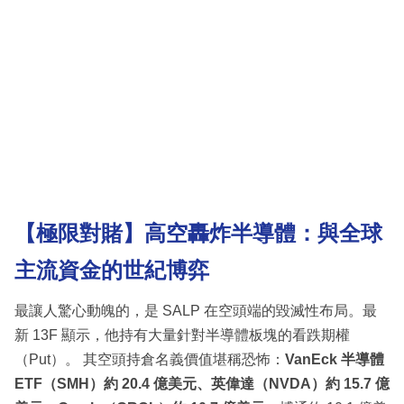
【極限對賭】高空轟炸半導體：與全球
主流資金的世紀博弈
最讓人驚心動魄的，是 SALP 在空頭端的毀滅性布局。最
新 13F 顯示，他持有大量針對半導體板塊的看跌期權
（Put）。 其空頭持倉名義價值堪稱恐怖：
VanEck 半導體
ETF（SMH）約 20.4 億美元、英偉達（NVDA）約 15.7 億