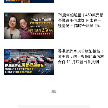
未觸摸、從未受潮」保存難
度極高
79歲何伯離世｜450萬元是
否屬遺產仍成疑 何太在一
種情況下 隨時合法擸 250
萬 拆解香港無遺囑繼承法
香港網約車規管框架拍板！
陳美寶：的士與網約車考核
合併 11 月底發出首批網約
車牌
廣告