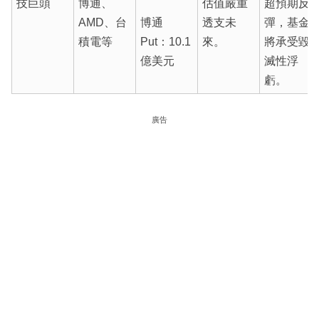
技巨頭
博通、
估值嚴重
超預期反
AMD、台
博通
透支未
彈，基金
積電等
Put：10.1
來。
將承受毀
億美元
滅性浮
虧。
廣告