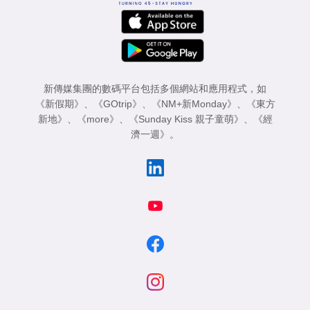
新傳媒集團的數碼平台包括多個網站和應用程式，如
《新假期》
、
《GOtrip》
、
《NM+新Monday》
、
《東方
新地》
、
《more》
、
《Sunday Kiss 親子童萌》
、
《經
濟一週》
。