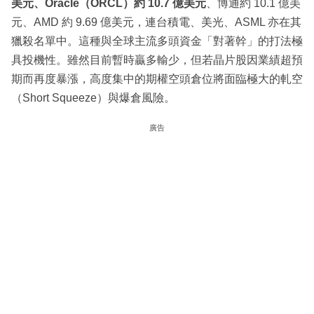
美元、Oracle（ORCL）約 10.7 億美元
、博通約 10.1 億美
元、AMD 約 9.69 億美元，連台積電、美光、ASML 亦在其
獵殺名單中。這種與全球主流多頭資金「對著幹」的打法極
具投機性。雖然目前暫時贏多輸少，但若晶片股因業績超預
期而再度暴漲，高度集中的期權空頭倉位將面臨極大的軋空
（Short Squeeze）與爆倉風險。
廣告