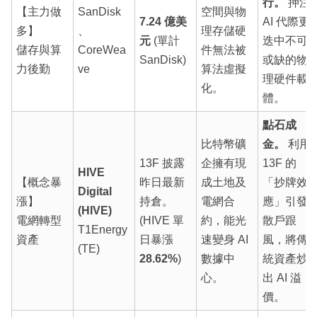
行。
押注
【主力做
SanDisk
空間與物
7.24 億美
AI 代際更
多】
、
理存儲硬
元
(單計
迭中不可
儲存與算
CoreWea
件無法被
SanDisk)
或缺的物
力後勤
ve
算法虛擬
理硬件載
化。
體。
點石成
比特幣礦
金。
利用
13F 披露
企擁有現
13F 的
HIVE
【概念暴
昨日最新
成土地及
「抄牌效
Digital
漲】
持倉。
電網合
應」引發
(HIVE)
電網轉型
(HIVE 單
約，能光
散戶跟
T1Energy
資產
日暴漲
速變身 AI
風，將傳
(TE)
28.62%
)
數據中
統資產炒
心。
出 AI 溢
價。