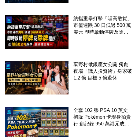
納指重拳打擊「唱高散貨」
市值連跌 30 日低過 500 萬
美元 即時啟動停牌及除牌
程序 近 180 間公司踩界 亞
洲佔三分一
棄野村做銀座女公關 獨創
夜場「識人投資術」身家破
1.2 億 目標 5 億退休
全套 102 張 PSA 10 英文
初版 Pokémon 卡現身拍賣
行 創記錄 950 萬港元成交
99 年開始「從未使用、從