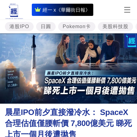
即
經一 x《華爾街日報》
時
財
港股IPO
日圓
Pokemon卡
美股科技股
經
專
題
投
資
樓
市
理
晨星IPO前夕直接潑冷水： SpaceX
財
合理估值僅腰斬價 7,800億美元 睇死
商
上市一個月後遭拋售
業