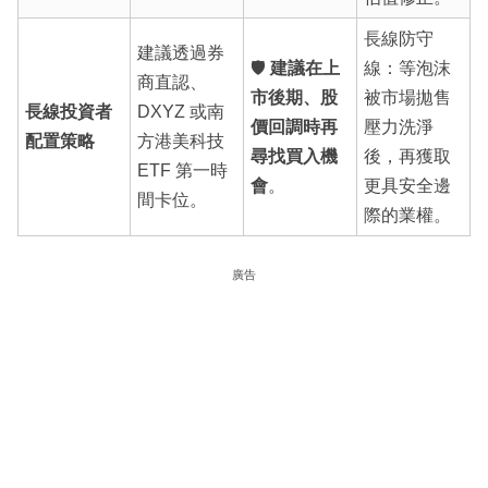
長線防守
建議透過券
🛡️
建議在上
線：等泡沫
商直認、
市後期、股
被市場拋售
長線投資者
DXYZ 或南
價回調時再
壓力洗淨
配置策略
方港美科技
尋找買入機
後，再獲取
ETF 第一時
會
。
更具安全邊
間卡位。
際的業權。
廣告