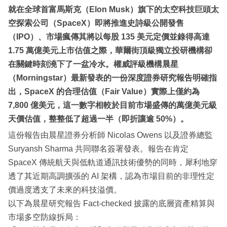
就在全球首富馬斯克（Elon Musk）旗下的太空科技巨頭太
空探索公司（SpaceX）即將推進史詩級公開發售
（IPO）、市場瘋傳其將以每股 135 美元定價並錄得高達
1.75 萬億美元上市估值之際，華爾街頂級獨立投研機構卻
在關鍵時刻澆下了一盆冷水。權威評級機構晨星
（Morningstar）最新發表的一份深度證券研究報告明確指
出，SpaceX 的合理估值（Fair Value）實際上僅約為
7,800 億美元，這一數字相較於目前市場盛傳的萬億美元級
天價估值，整整低了超過一半（即折讓逾 50%）。
這份報告由晨星證券分析師 Nicolas Owens 以及證券總監
Suryansh Sharma 共同聯名簽署發表。報告在肯定
SpaceX 傳統航天與低軌道通訊技術優勢的同時，犀利地穿
透了其近期高調擴張的 AI 架構，認為市場目前的非理性定
價過度透支了未來的科技溢價。
以下為晨星研究報告 Fact-checked 披露的底層資產精算與
市場多空防線拆局：