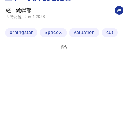
科
經一編輯部
技
Jun 4 2026
即時財經
職
orningstar
SpaceX
valuation
cut
場
生
廣告
活
時
事
專
欄
訂
閱
專
區