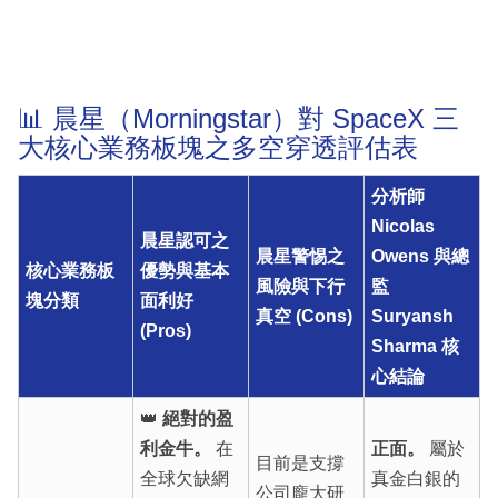
📊 晨星（Morningstar）對 SpaceX 三
大核心業務板塊之多空穿透評估表
分析師
Nicolas
晨星認可之
晨星警惕之
Owens 與總
核心業務板
優勢與基本
風險與下行
監
塊分類
面利好
真空 (Cons)
Suryansh
(Pros)
Sharma 核
心結論
👑
絕對的盈
利金牛。
在
正面。
屬於
目前是支撐
全球欠缺網
真金白銀的
公司龐大研