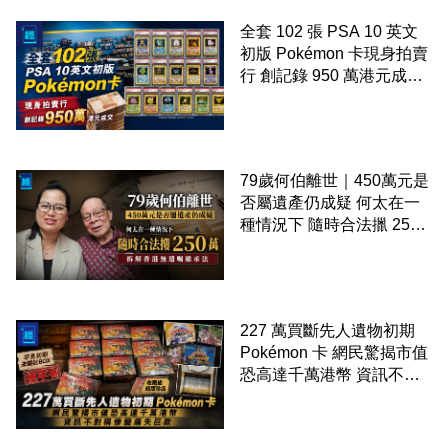
全套 102 張 PSA 10 英文
初版 Pokémon 卡現身拍賣
行 創記錄 950 萬港元成交
99 年開始「從未使用、從
未觸摸、從未受潮」保存難
度極高
79歲何伯離世｜450萬元是
否屬遺產仍成疑 何太在一
種情況下 隨時合法擸 250
萬 拆解香港無遺囑繼承法
227 萬買斷先人遺物初期
Pokémon 卡 網民驚揭市值
恐高達千萬港幣 資訊不對
稱慘變痛失巨款