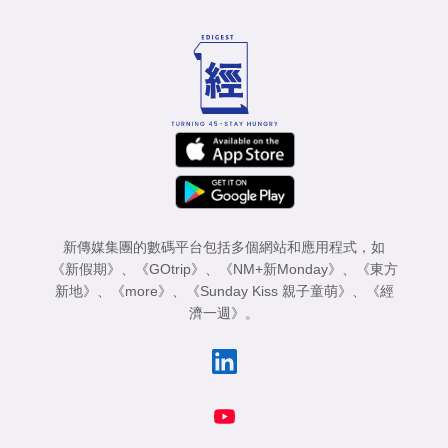
新傳媒集團的數碼平台包括多個網站和應用程式，如
《新假期》
、
《GOtrip》
、
《NM+新Monday》
、
《東方
新地》
、
《more》
、
《Sunday Kiss 親子童萌》
、
《經
濟一週》
。