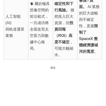
審慎 / 負
🧠 屬於極具
確定性和下
面。
AI 業務
想像空間的
行風險。
雖
的巨大波幅
人工智能
前沿範式，
然投入巨大
與不確定
(AI)
一旦成功將
資源，但
投
性，直接
限
與軌道運算
全面改寫太
資回報
制了
業務
空算力與數
（ROI）高
SpaceX 整
據中心格
度不確定
，
體經濟護城
局。
可能大幅縮
河的寬度
。
水。
廣告