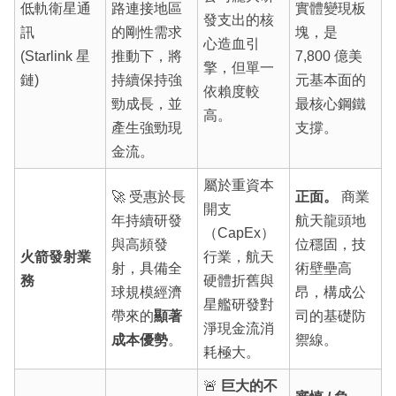
低軌衛星通
路連接地區
實體變現板
發支出的核
訊
的剛性需求
塊，是
心造血引
(Starlink 星
推動下，將
7,800 億美
擎，但單一
鏈)
持續保持強
元基本面的
依賴度較
勁成長，並
最核心鋼鐵
高。
產生強勁現
支撐。
金流。
屬於重資本
🚀 受惠於長
正面。
商業
開支
年持續研發
航天龍頭地
（CapEx）
與高頻發
位穩固，技
火箭發射業
行業，航天
射，具備全
術壁壘高
務
硬體折舊與
球規模經濟
昂，構成公
星艦研發對
帶來的
顯著
司的基礎防
淨現金流消
成本優勢
。
禦線。
耗極大。
🚨
巨大的不