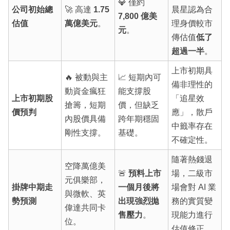
💎 僅約
公司初始總
🚀 高達
1.75
晨星認為合
7,800 億美
估值
萬億美元
。
理身價較市
元
。
傳估值
低了
超過一半
。
上市初期具
🔥 被動與主
📈 短期內可
備非理性的
動資金瘋狂
能支撐股
上市初期股
「追星效
搶籌，短期
價，但缺乏
價預判
應」，散戶
內股價具備
跨年期穩固
中籤率存在
剛性支撐。
基礎。
不確定性。
隨著熱錢退
空降萬億美
🚨
預料上市
場，二級市
元俱樂部，
掛牌中期走
一個月後將
場會對 AI 業
與微軟、英
勢預測
出現強烈拋
務的實質變
偉達共同卡
售壓力
。
現能力進行
位。
估值修正。