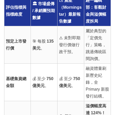
📉 晨星
經一編輯
🏛️ 市場盛傳
評估指標與
（Mornings
部：客觀財
/ 承銷團預期
指標維度
tar）最新報
金與溢價幅
數據
告數據
度拆局
屬於典型的
⚠️ 未對即期
「定價先
預定上市發
🎯 每股
135
發行價做行
行」策略，
行價
美元
。
政干預。
跳過傳統區
間詢價。
融資體量刷
新歷史紀
基礎集資總
💰 至少
750
💰 至少
750
錄，全
金額
億美元
。
億美元
。
Primary 新股
發行結構。
溢價幅度高
達 124%！