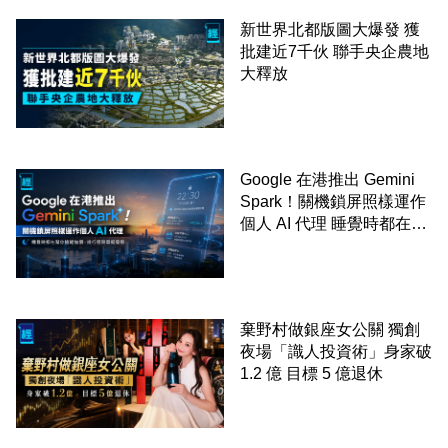
新世界北都版圖大爆發 獲
批建近7千伙 聯手央企農地
大釋放
Google 在港推出 Gemini
Spark！關機鎖屏照樣運作
個人 AI 代理 睡覺時都在幫
你追蹤加價、排行程與草擬
電郵
棄野村做銀座女公關 獨創
夜場「識人投資術」身家破
1.2 億 目標 5 億退休