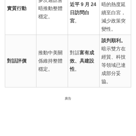
多次通話會
近平 9 月 24
晤的熱度延
實質行動
晤推動整體
日訪問白
續至白宮，
穩定。
宮
。
減少政策突
變性。
談判順利。
暗示雙方在
推動中美關
對話
富有成
經貿、科技
對話評價
係維持整體
效、具建設
等領域已達
穩定。
性
。
成部分妥
協。
廣告