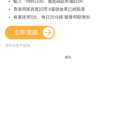
輸入「NMG100」優惠碼額外減$100
香港用家真實試用 8週後效果已經顯著
每週使用3次、每日25分鐘 髮量明顯增加
立即選購
資料由客戶提供
廣告