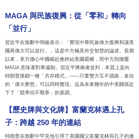
MAGA 與民族復興：從「零和」轉向
「並行」
習近平在致辭中明確表示：「實現中華民族偉大復興和讓美
國再偉大可以並行。」這是中方極具外交智慧的論述。長期
以來，美方擔心中國崛起會終結美國霸權，而中方則擔憂
MAGA 意味著對華遏制。習近平將兩者並列，本質上是向
特朗普推銷一種「共存模式」——只要雙方互不擋路，各自
的「偉大夢想」可以同時實現。這為未來幾年的中美關係定
下了「競爭但不戰爭」的基調。
【歷史牌與文化牌】富蘭克林遇上孔
子：跨越 250 年的連結
特朗普在致辭中罕見地引用了美國國父富蘭克林與孔子的連