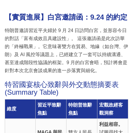
【實質進展】白宮邀請函：9.24 的約定
特朗普邀請習近平夫婦於 9 月 24 日訪問白宮，並形容今日
的對話「富有成效且具建設性」。 這張邀請函是此次訪華
的「終極戰果」。它意味著雙方在貿易、地緣（如台灣、伊
朗）及 AI 風控等議題上，已經建立了一套可以持續溝通、
甚至達成階段性協議的框架。9 月的白宮會晤，預計將會是
針對本次北京會談成果的進一步落實與細化。
特習國宴核心致辭與外交動態摘要表
(Summary Table)
習近平致辭
特朗普致辭
宏觀政經客
維度
焦點
焦點
觀洞察
利益相容。
MAGA 與民
雙方人民長
試圖尋找大