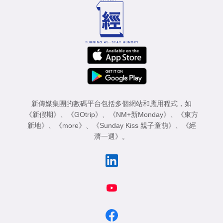
新傳媒集團的數碼平台包括多個網站和應用程式，如
《新假期》
、
《GOtrip》
、
《NM+新Monday》
、
《東方
新地》
、
《more》
、
《Sunday Kiss 親子童萌》
、
《經
濟一週》
。