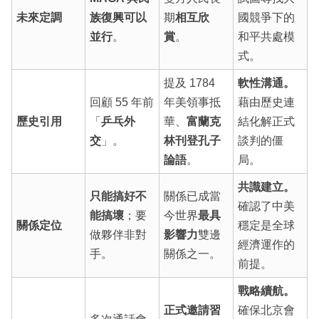
未來定調
族復興可以
期
相互欣
國競爭下的
並行
。
賞
。
和平共處模
式。
提及 1784
軟性溝通。
回顧 55 年前
年美領事抵
藉由歷史連
歷史引用
「
乒乓外
華、
富蘭克
結化解正式
交
」。
林刊登孔子
談判的僵
論語
。
局。
共識建立。
只能搞好不
關係已成當
確認了中美
能搞壞
；要
今世界
最具
關係定位
穩定是全球
做夥伴非對
影響力
雙邊
經濟運作的
手。
關係之一。
前提。
戰略續航。
正式邀請習
確保北京會