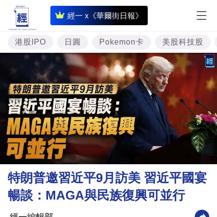
即
經一 x《華爾街日報》
時
財
港股IPO
日圓
Pokemon卡
美股科技股
經
專
題
投
資
樓
市
理
特朗普邀習近平9月訪美 習近平國宴
財
暢談：MAGA與民族復興可並行
商
業