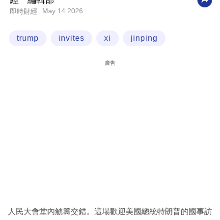
經一編輯部
May 14 2026
即時財經
科
技
trump
invites
xi
jinping
職
場
廣告
生
活
時
事
專
欄
訂
閱
專
人民大會堂內觥籌交錯。這場歡迎美國總統特朗普的國事訪
區