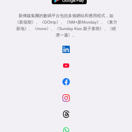
新傳媒集團的數碼平台包括多個網站和應用程式，如
《新假期》
、
《GOtrip》
、
《NM+新Monday》
、
《東方
新地》
、
《more》
、
《Sunday Kiss 親子童萌》
、
《經
濟一週》
。