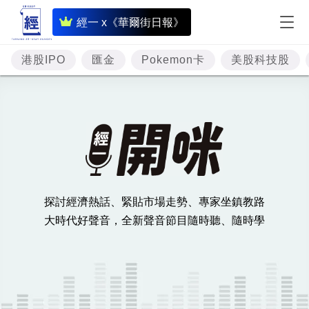
即
經一 x《華爾街日報》
時
財
港股IPO
匯金
Pokemon卡
美股科技股
經
專
題
投
資
探討經濟熱話、緊貼市場走勢、專家坐鎮教路
樓
大時代好聲音，全新聲音節目隨時聽、隨時學
市
理
財
商