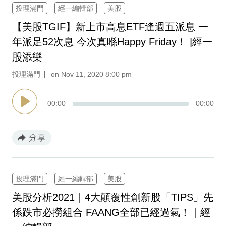
投理滿門
經一編輯部
美股
【美股TGIF】新上市高息ETF逢週五派息 一
年派足52次息 今次真喺Happy Friday！ |經一
股添樂
投理滿門
on Nov 11, 2020 8:00 pm
00
:
00
00
:
00
投理滿門
經一編輯部
美股
美股分析2021｜4大顛覆性創新股「TIPS」先
係跌市必撈組合 FAANG全部已經過氣！｜經