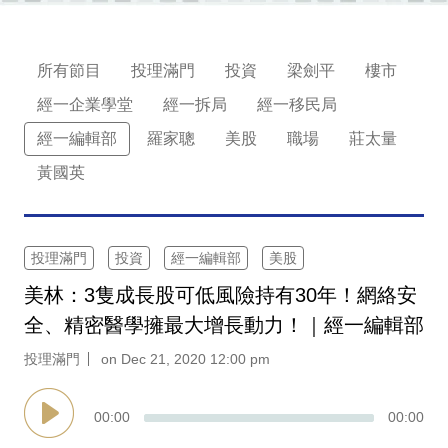
業
科
所有節目
投理滿門
投資
梁劍平
樓市
技
經一企業學堂
經一拆局
經一移民局
職
經一編輯部
羅家聰
美股
職場
莊太量
場
黃國英
生
活
投理滿門
投資
經一編輯部
美股
時
美林：3隻成長股可低風險持有30年！網絡安
事
全、精密醫學擁最大增長動力！｜經一編輯部
專
投理滿門
on Dec 21, 2020 12:00 pm
欄
訂
00
:
00
00
:
00
閱