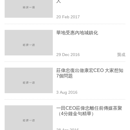
人
業
科
20 Feb 2017
技
華地受惠內地城鎮化
職
場
29 Dec 2016
龔成
生
活
莊偉忠復出做康宏CEO 大家想知
7個問題
時
事
3 Aug 2016
專
欄
一田CEO莊偉忠離任前傳媒茶聚
（4分鐘金句精華）
訂
閱
28 Apr 2016