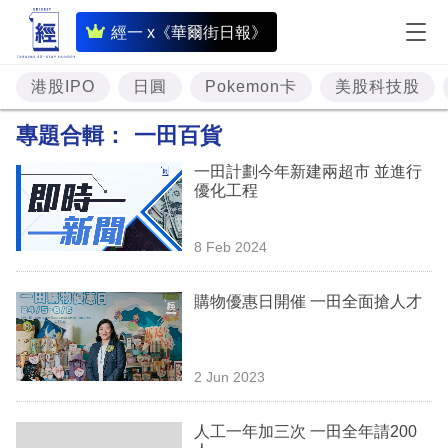
即
經一 x《華爾街日報》
時
財
港股IPO
日圓
Pokemon卡
美股科技股
經
專題合輯：
一田百貨
專
一田計劃今年新建兩超市 並進行
題
優化工程
投
8 Feb 2024
資
樓
購物優惠日開催 一田全面搶人才
市
理
2 Jun 2023
財
人工一年加三次 一田全年請200
商