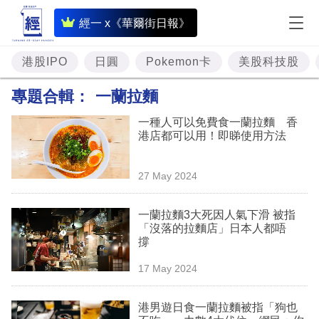
即
經一 x《華爾街日報》
時
財
港股IPO
日圓
Pokemon卡
美股科技股
經
專題合輯：
一蘭拉麵
專
一種人可以免費食一蘭拉麵 香
題
港店都可以用！即睇使用方法
投
27 May 2024
資
樓
一蘭拉麵3大死因人氣下滑 被指
「沒落的拉麵店」日本人都唔
市
撐
理
17 May 2024
財
港男遊日食一蘭拉麵被指「狗也
商