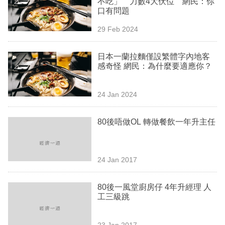
不吃」 力數4大伏位 網民：你
業
口有問題
科
29 Feb 2024
技
日本一蘭拉麵僅設繁體字內地客
職
感奇怪 網民：為什麼要適應你？
場
24 Jan 2024
生
活
80後唔做OL 轉做餐飲一年升主任
時
事
24 Jan 2017
專
欄
80後一風堂廚房仔 4年升經理 人
工三級跳
訂
閱
23 Jan 2017